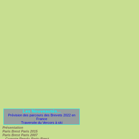
Les Nouveautés...
Prévision des parcours des Brevets 2022 en
France
Traversée du Vercors à ski
Présentation
Paris Brest Paris 2015
Paris Brest Paris 2007
Compte Rendu Paris-Brest