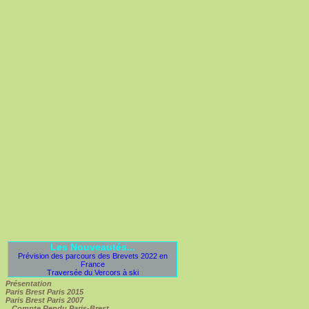
Les Nouveautés...
Prévision des parcours des Brevets 2022 en
France
Traversée du Vercors à ski
Présentation
Paris Brest Paris 2015
Paris Brest Paris 2007
Compte Rendu Paris-Brest