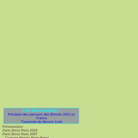
Les Nouveautés...
Prévision des parcours des Brevets 2022 en
France
Traversée du Vercors à ski
Présentation
Paris Brest Paris 2015
Paris Brest Paris 2007
Compte Rendu Paris-Brest