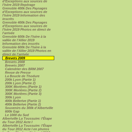
d'Exceptions aux sources de
l'Isère 2019 Repérage
Grenoble 400k Des Paysages
d'Exceptions aux sources de
l'Isère 2019 Information des
inscrits
Grenoble 400k Des Paysages
d'Exceptions aux sources de
l'Isère 2019 Photos en direct de
l'arrivée
Grenoble 600k De l'Isère à la
vallée de l'Allier 2019
Information des inscrits
Grenoble 600k De l'Isère à la
vallée de l'Allier 2019 Photos en
direct de l'arrivée
Brevets 2009
Brevets 2008
Brevets 2007
Calendrier des BRM 2007
Revue de Presse
La Boucle de Thodure
200k Lyon (Partie 1)
200k Lyon (Partie 2)
300K Morières (Partie 1)
300K Morières (Partie 2)
300K Morières (Partie 3)
300k Lyon
400k Bellerive (Partie 1)
400k Bellerive (Partie 2)
Souvenirs du 300k d'Albertville
600k Gap
Le 1000 du Sud
Albertville La Toussuire: l'Étape
du Tour 2012 Acte I
Albertville La Toussuire: l'Étape
du Tour 2012 Acte I en photos