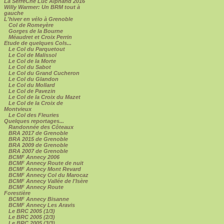
La SerreChe Luc Alphand 2016
Willy Warmer: Un BRM tout à
gauche
L'hiver en vélo à Grenoble
Col de Romeyère
Gorges de la Bourne
Méaudret et Croix Perrin
Etude de quelques Cols...
Le Col du Parquetout
Le Col de Malissol
Le Col de la Morte
Le Col du Sabot
Le Col du Grand Cucheron
Le Col du Glandon
Le Col du Mollard
Le Col de Pavezin
Le Col de la Croix du Mazet
Le Col de la Croix de
Montvieux
Le Col des Fleuries
Quelques reportages...
Randonnée des Côteaux
BRA 2017 de Grenoble
BRA 2015 de Grenoble
BRA 2009 de Grenoble
BRA 2007 de Grenoble
BCMF Annecy 2006
BCMF Annecy Route de nuit
BCMF Annecy Mont Revard
BCMF Annecy Col du Marocaz
BCMF Annecy Vallée de l'Isère
BCMF Annecy Route
Forestière
BCMF Annecy Bisanne
BCMF Annecy Les Aravis
Le BRC 2005 (1/3)
Le BRC 2005 (2/3)
Le BRC 2005 (3/3)