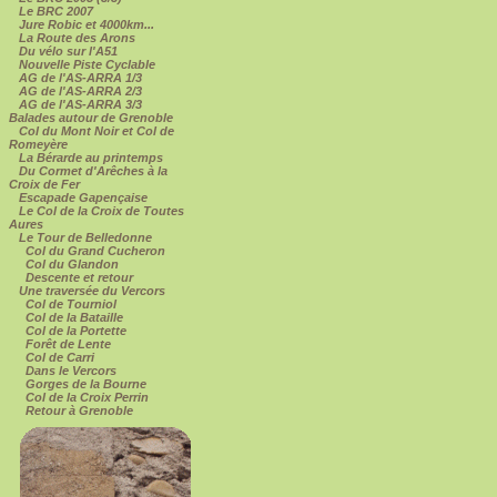
Le BRC 2007
Jure Robic et 4000km...
La Route des Arons
Du vélo sur l'A51
Nouvelle Piste Cyclable
AG de l'AS-ARRA 1/3
AG de l'AS-ARRA 2/3
AG de l'AS-ARRA 3/3
Balades autour de Grenoble
Col du Mont Noir et Col de
Romeyère
La Bérarde au printemps
Du Cormet d'Arêches à la
Croix de Fer
Escapade Gapençaise
Le Col de la Croix de Toutes
Aures
Le Tour de Belledonne
Col du Grand Cucheron
Col du Glandon
Descente et retour
Une traversée du Vercors
Col de Tourniol
Col de la Bataille
Col de la Portette
Forêt de Lente
Col de Carri
Dans le Vercors
Gorges de la Bourne
Col de la Croix Perrin
Retour à Grenoble