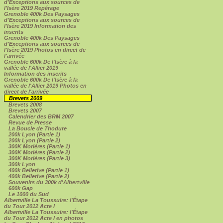
d'Exceptions aux sources de
l'Isère 2019 Repérage
Grenoble 400k Des Paysages
d'Exceptions aux sources de
l'Isère 2019 Information des
inscrits
Grenoble 400k Des Paysages
d'Exceptions aux sources de
l'Isère 2019 Photos en direct de
l'arrivée
Grenoble 600k De l'Isère à la
vallée de l'Allier 2019
Information des inscrits
Grenoble 600k De l'Isère à la
vallée de l'Allier 2019 Photos en
direct de l'arrivée
Brevets 2009
Brevets 2008
Brevets 2007
Calendrier des BRM 2007
Revue de Presse
La Boucle de Thodure
200k Lyon (Partie 1)
200k Lyon (Partie 2)
300K Morières (Partie 1)
300K Morières (Partie 2)
300K Morières (Partie 3)
300k Lyon
400k Bellerive (Partie 1)
400k Bellerive (Partie 2)
Souvenirs du 300k d'Albertville
600k Gap
Le 1000 du Sud
Albertville La Toussuire: l'Étape
du Tour 2012 Acte I
Albertville La Toussuire: l'Étape
du Tour 2012 Acte I en photos