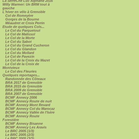
La SerreChe Luc Alphand 2016
Willy Warmer: Un BRM tout à
gauche
L'hiver en vélo à Grenoble
Col de Romeyère
Gorges de la Bourne
Méaudret et Croix Perrin
Etude de quelques Cols...
Le Col du Parquetout
Le Col de Malissol
Le Col de la Morte
Le Col du Sabot
Le Col du Grand Cucheron
Le Col du Glandon
Le Col du Mollard
Le Col de Pavezin
Le Col de la Croix du Mazet
Le Col de la Croix de
Montvieux
Le Col des Fleuries
Quelques reportages...
Randonnée des Côteaux
BRA 2017 de Grenoble
BRA 2015 de Grenoble
BRA 2009 de Grenoble
BRA 2007 de Grenoble
BCMF Annecy 2006
BCMF Annecy Route de nuit
BCMF Annecy Mont Revard
BCMF Annecy Col du Marocaz
BCMF Annecy Vallée de l'Isère
BCMF Annecy Route
Forestière
BCMF Annecy Bisanne
BCMF Annecy Les Aravis
Le BRC 2005 (1/3)
Le BRC 2005 (2/3)
Le BRC 2005 (3/3)