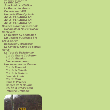
Le BRC 2007
Jure Robic et 4000km...
La Route des Arons
Du vélo sur l'A51
Nouvelle Piste Cyclable
AG de l'AS-ARRA 1/3
AG de l'AS-ARRA 2/3
AG de l'AS-ARRA 3/3
Balades autour de Grenoble
Col du Mont Noir et Col de
Romeyère
La Bérarde au printemps
Du Cormet d'Arêches à la
Croix de Fer
Escapade Gapençaise
Le Col de la Croix de Toutes
Aures
Le Tour de Belledonne
Col du Grand Cucheron
Col du Glandon
Descente et retour
Une traversée du Vercors
Col de Tourniol
Col de la Bataille
Col de la Portette
Forêt de Lente
Col de Carri
Dans le Vercors
Gorges de la Bourne
Col de la Croix Perrin
Retour à Grenoble