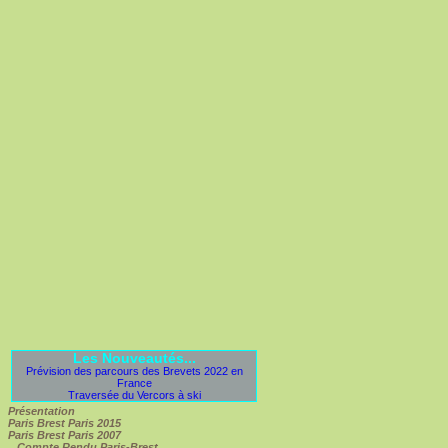
Les Nouveautés...
Prévision des parcours des Brevets 2022 en
France
Traversée du Vercors à ski
Présentation
Paris Brest Paris 2015
Paris Brest Paris 2007
Compte Rendu Paris-Brest