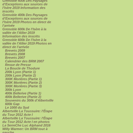
Grenoble 400k Des Paysages
d'Exceptions aux sources de
l'Isère 2019 Information des
inscrits
Grenoble 400k Des Paysages
d'Exceptions aux sources de
l'Isère 2019 Photos en direct de
l'arrivée
Grenoble 600k De l'Isère à la
vallée de l'Allier 2019
Information des inscrits
Grenoble 600k De l'Isère à la
vallée de l'Allier 2019 Photos en
direct de l'arrivée
Brevets 2009
Brevets 2008
Brevets 2007
Calendrier des BRM 2007
Revue de Presse
La Boucle de Thodure
200k Lyon (Partie 1)
200k Lyon (Partie 2)
300K Morières (Partie 1)
300K Morières (Partie 2)
300K Morières (Partie 3)
300k Lyon
400k Bellerive (Partie 1)
400k Bellerive (Partie 2)
Souvenirs du 300k d'Albertville
600k Gap
Le 1000 du Sud
Albertville La Toussuire: l'Étape
du Tour 2012 Acte I
Albertville La Toussuire: l'Étape
du Tour 2012 Acte I en photos
La SerreChe Luc Alphand 2016
Willy Warmer: Un BRM tout à
gauche