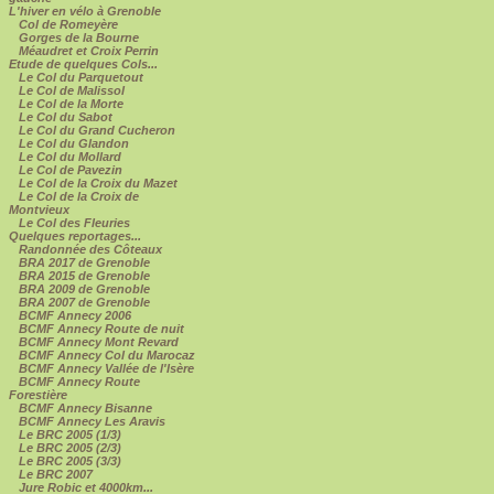
L'hiver en vélo à Grenoble
Col de Romeyère
Gorges de la Bourne
Méaudret et Croix Perrin
Etude de quelques Cols...
Le Col du Parquetout
Le Col de Malissol
Le Col de la Morte
Le Col du Sabot
Le Col du Grand Cucheron
Le Col du Glandon
Le Col du Mollard
Le Col de Pavezin
Le Col de la Croix du Mazet
Le Col de la Croix de
Montvieux
Le Col des Fleuries
Quelques reportages...
Randonnée des Côteaux
BRA 2017 de Grenoble
BRA 2015 de Grenoble
BRA 2009 de Grenoble
BRA 2007 de Grenoble
BCMF Annecy 2006
BCMF Annecy Route de nuit
BCMF Annecy Mont Revard
BCMF Annecy Col du Marocaz
BCMF Annecy Vallée de l'Isère
BCMF Annecy Route
Forestière
BCMF Annecy Bisanne
BCMF Annecy Les Aravis
Le BRC 2005 (1/3)
Le BRC 2005 (2/3)
Le BRC 2005 (3/3)
Le BRC 2007
Jure Robic et 4000km...