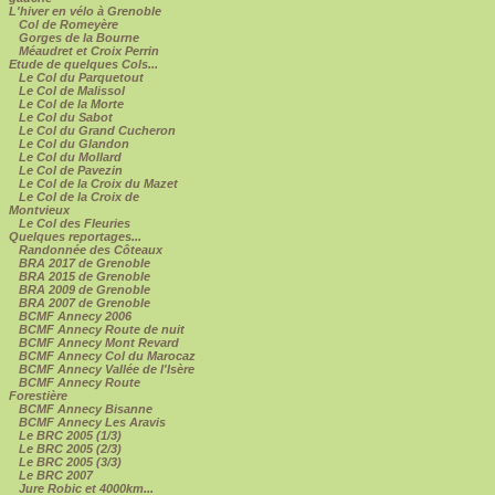
L'hiver en vélo à Grenoble
Col de Romeyère
Gorges de la Bourne
Méaudret et Croix Perrin
Etude de quelques Cols...
Le Col du Parquetout
Le Col de Malissol
Le Col de la Morte
Le Col du Sabot
Le Col du Grand Cucheron
Le Col du Glandon
Le Col du Mollard
Le Col de Pavezin
Le Col de la Croix du Mazet
Le Col de la Croix de
Montvieux
Le Col des Fleuries
Quelques reportages...
Randonnée des Côteaux
BRA 2017 de Grenoble
BRA 2015 de Grenoble
BRA 2009 de Grenoble
BRA 2007 de Grenoble
BCMF Annecy 2006
BCMF Annecy Route de nuit
BCMF Annecy Mont Revard
BCMF Annecy Col du Marocaz
BCMF Annecy Vallée de l'Isère
BCMF Annecy Route
Forestière
BCMF Annecy Bisanne
BCMF Annecy Les Aravis
Le BRC 2005 (1/3)
Le BRC 2005 (2/3)
Le BRC 2005 (3/3)
Le BRC 2007
Jure Robic et 4000km...