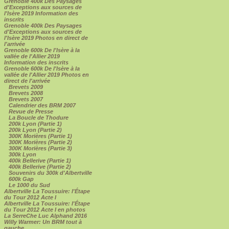
Grenoble 400k Des Paysages
d'Exceptions aux sources de
l'Isère 2019 Information des
inscrits
Grenoble 400k Des Paysages
d'Exceptions aux sources de
l'Isère 2019 Photos en direct de
l'arrivée
Grenoble 600k De l'Isère à la
vallée de l'Allier 2019
Information des inscrits
Grenoble 600k De l'Isère à la
vallée de l'Allier 2019 Photos en
direct de l'arrivée
Brevets 2009
Brevets 2008
Brevets 2007
Calendrier des BRM 2007
Revue de Presse
La Boucle de Thodure
200k Lyon (Partie 1)
200k Lyon (Partie 2)
300K Morières (Partie 1)
300K Morières (Partie 2)
300K Morières (Partie 3)
300k Lyon
400k Bellerive (Partie 1)
400k Bellerive (Partie 2)
Souvenirs du 300k d'Albertville
600k Gap
Le 1000 du Sud
Albertville La Toussuire: l'Étape
du Tour 2012 Acte I
Albertville La Toussuire: l'Étape
du Tour 2012 Acte I en photos
La SerreChe Luc Alphand 2016
Willy Warmer: Un BRM tout à
gauche