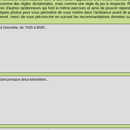
 comme des règles dictatoriales, mais comme une règle du jeu à respecter. Re
ec d'autres randonneurs qui font le même parcours et ainsi de pouvoir répondre
elques photos pour vous permettre de vous mettre dans l'ambiance avant de pa
brevet, merci de vous pré-inscrire en suivant les recommandations données s
 à Grenoble, de 7h00 à 8h00...
dant presque deux kilomètres...