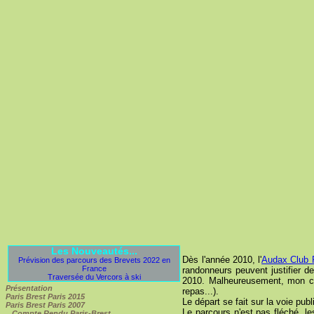
Les Nouveautés...
Dès l'année 2010, l'
Audax Club P
Prévision des parcours des Brevets 2022 en
France
randonneurs peuvent justifier d
Traversée du Vercors à ski
2010. Malheureusement, mon clu
Présentation
repas...).
Paris Brest Paris 2015
Le départ se fait sur la voie pu
Paris Brest Paris 2007
Le parcours n'est pas fléché, l
Compte Rendu Paris-Brest