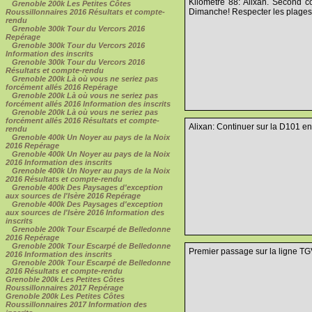
Kilomètre 88: Alixan. Second c
Grenoble 200k Les Petites Côtes
Dimanche! Respecter les plages d
Roussillonnaires 2016 Résultats et compte-
rendu
Grenoble 300k Tour du Vercors 2016
Repérage
Grenoble 300k Tour du Vercors 2016
Information des inscrits
Grenoble 300k Tour du Vercors 2016
Résultats et compte-rendu
Grenoble 200k Là où vous ne seriez pas
forcément allés 2016 Repérage
Grenoble 200k Là où vous ne seriez pas
forcément allés 2016 Information des inscrits
Grenoble 200k Là où vous ne seriez pas
forcément allés 2016 Résultats et compte-
Alixan: Continuer sur la D101 en
rendu
Grenoble 400k Un Noyer au pays de la Noix
2016 Repérage
Grenoble 400k Un Noyer au pays de la Noix
2016 Information des inscrits
Grenoble 400k Un Noyer au pays de la Noix
2016 Résultats et compte-rendu
Grenoble 400k Des Paysages d'exception
aux sources de l'Isère 2016 Repérage
Grenoble 400k Des Paysages d'exception
aux sources de l'Isère 2016 Information des
inscrits
Grenoble 200k Tour Escarpé de Belledonne
2016 Repérage
Grenoble 200k Tour Escarpé de Belledonne
Premier passage sur la ligne TGV
2016 Information des inscrits
Grenoble 200k Tour Escarpé de Belledonne
2016 Résultats et compte-rendu
Grenoble 200k Les Petites Côtes
Roussillonnaires 2017 Repérage
Grenoble 200k Les Petites Côtes
Roussillonnaires 2017 Information des