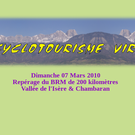
Dimanche 07 Mars 2010
Repérage du BRM de 200 kilomètres
Vallée de l'Isère & Chambaran