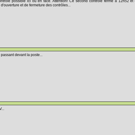
ontrôle possible ici ou en face. Attention! Ce second contrôle ferme à 12h52 et
'ouverture et de fermeture des contrôles...
 passant devant la poste...
...