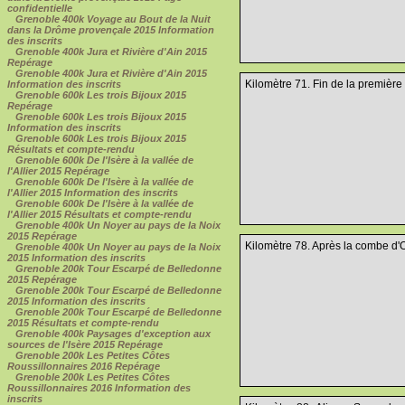
confidentielle
Grenoble 400k Voyage au Bout de la Nuit
dans la Drôme provençale 2015 Information
des inscrits
Grenoble 400k Jura et Rivière d'Ain 2015
Repérage
Grenoble 400k Jura et Rivière d'Ain 2015
Kilomètre 71. Fin de la première
Information des inscrits
Grenoble 600k Les trois Bijoux 2015
Repérage
Grenoble 600k Les trois Bijoux 2015
Information des inscrits
Grenoble 600k Les trois Bijoux 2015
Résultats et compte-rendu
Grenoble 600k De l'Isère à la vallée de
l'Allier 2015 Repérage
Grenoble 600k De l'Isère à la vallée de
l'Allier 2015 Information des inscrits
Grenoble 600k De l'Isère à la vallée de
l'Allier 2015 Résultats et compte-rendu
Grenoble 400k Un Noyer au pays de la Noix
2015 Repérage
Kilomètre 78. Après la combe d'O
Grenoble 400k Un Noyer au pays de la Noix
2015 Information des inscrits
Grenoble 200k Tour Escarpé de Belledonne
2015 Repérage
Grenoble 200k Tour Escarpé de Belledonne
2015 Information des inscrits
Grenoble 200k Tour Escarpé de Belledonne
2015 Résultats et compte-rendu
Grenoble 400k Paysages d'exception aux
sources de l'Isère 2015 Repérage
Grenoble 200k Les Petites Côtes
Roussillonnaires 2016 Repérage
Grenoble 200k Les Petites Côtes
Roussillonnaires 2016 Information des
inscrits