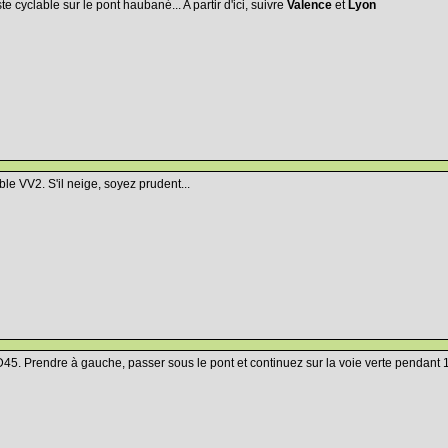
te cyclable sur le pont haubané... A partir d'ici, suivre
Valence
et
Lyon
ble VV2. S'il neige, soyez prudent...
D45. Prendre à gauche, passer sous le pont et continuez sur la voie verte pendant 1