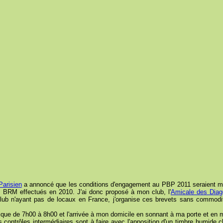
arisien
a annoncé que les conditions d'engagement au PBP 2011 seraient modifi
e BRM effectués en 2010. J'ai donc proposé à mon club, l'
Amicale des Diag
b n'ayant pas de locaux en France, j'organise ces brevets sans commodit
blique de 7h00 à 8h00 et l'arrivée à mon domicile en sonnant à ma porte et en 
es contrôles intermédiaires sont à faire avec l'apposition d'un timbre humid