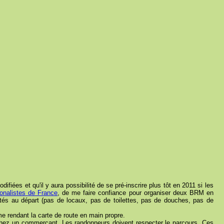
ées et qu'il y aura possibilité de se pré-inscrire plus tôt en 2011 si les
onalistes de France
, de me faire confiance pour organiser deux BRM en
és au départ (pas de locaux, pas de toilettes, pas de douches, pas de
me rendant la carte de route en main propre.
e chez un commerçant. Les randonneurs doivent respecter le parcours. Ces