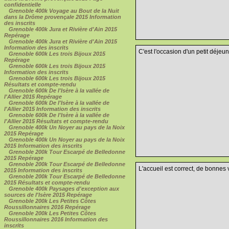
confidentielle
Grenoble 400k Voyage au Bout de la Nuit
dans la Drôme provençale 2015 Information
des inscrits
Grenoble 400k Jura et Rivière d'Ain 2015
Repérage
Grenoble 400k Jura et Rivière d'Ain 2015
Information des inscrits
C'est l'occasion d'un petit déjeu
Grenoble 600k Les trois Bijoux 2015
Repérage
Grenoble 600k Les trois Bijoux 2015
Information des inscrits
Grenoble 600k Les trois Bijoux 2015
Résultats et compte-rendu
Grenoble 600k De l'Isère à la vallée de
l'Allier 2015 Repérage
Grenoble 600k De l'Isère à la vallée de
l'Allier 2015 Information des inscrits
Grenoble 600k De l'Isère à la vallée de
l'Allier 2015 Résultats et compte-rendu
Grenoble 400k Un Noyer au pays de la Noix
2015 Repérage
Grenoble 400k Un Noyer au pays de la Noix
2015 Information des inscrits
Grenoble 200k Tour Escarpé de Belledonne
2015 Repérage
Grenoble 200k Tour Escarpé de Belledonne
L'accueil est correct, de bonnes
2015 Information des inscrits
Grenoble 200k Tour Escarpé de Belledonne
2015 Résultats et compte-rendu
Grenoble 400k Paysages d'exception aux
sources de l'Isère 2015 Repérage
Grenoble 200k Les Petites Côtes
Roussillonnaires 2016 Repérage
Grenoble 200k Les Petites Côtes
Roussillonnaires 2016 Information des
inscrits