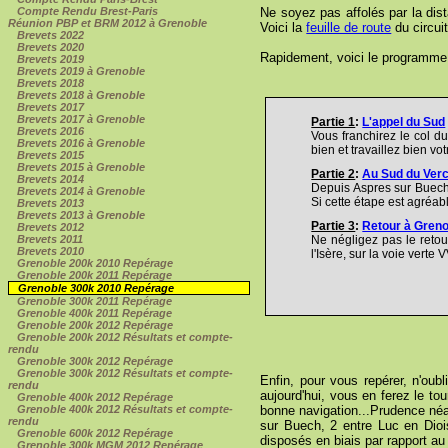
Ne soyez pas affolés par la dist
Compte Rendu Brest-Paris
Réunion PBP et BRM 2012 à Grenoble
Voici la
feuille de route
du circui
Brevets 2022
Brevets 2020
Rapidement, voici le programme 
Brevets 2019
Brevets 2019 à Grenoble
Brevets 2018
Brevets 2018 à Grenoble
Brevets 2017
Brevets 2017 à Grenoble
Partie 1
:
L'appel du Sud
Brevets 2016
Vous franchirez le col d
Brevets 2016 à Grenoble
bien et travaillez bien vot
Brevets 2015
Brevets 2015 à Grenoble
Partie 2
:
Au Sud du Ver
Brevets 2014
Depuis Aspres sur Buech,
Brevets 2014 à Grenoble
Si cette étape est agréab
Brevets 2013
Brevets 2013 à Grenoble
Partie 3
:
Retour à Grenob
Brevets 2012
Brevets 2011
Ne négligez pas le retou
Brevets 2010
l'Isère, sur la voie vert
Grenoble 200k 2010 Repérage
Grenoble 200k 2011 Repérage
Grenoble 300k 2010 Repérage
Grenoble 300k 2011 Repérage
Grenoble 400k 2011 Repérage
Grenoble 200k 2012 Repérage
Grenoble 200k 2012 Résultats et compte-
rendu
Grenoble 300k 2012 Repérage
Grenoble 300k 2012 Résultats et compte-
Enfin, pour vous repérer, n'oubl
rendu
aujourd'hui, vous en ferez le to
Grenoble 400k 2012 Repérage
bonne navigation...Prudence néa
Grenoble 400k 2012 Résultats et compte-
rendu
sur Buech, 2 entre Luc en Diois
Grenoble 600k 2012 Repérage
disposés en biais par rapport au
Grenoble 300k MGM 2012 Repérage