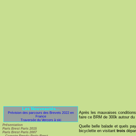
Les Nouveautés...
Après les mauvaises conditions
Prévision des parcours des Brevets 2022 en
France
faire ce BRM de 300k autour du
Traversée du Vercors à ski
Présentation
Quelle belle balade et quels pa
Paris Brest Paris 2015
bicyclette en visitant
trois
dépar
Paris Brest Paris 2007
Compte Rendu Paris-Brest