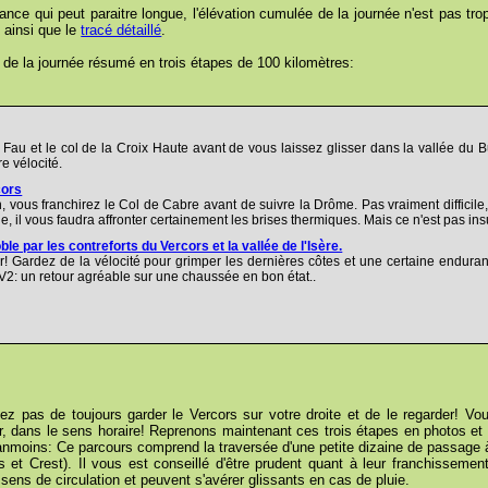
ance qui peut paraitre longue, l'élévation cumulée de la journée n'est pas tr
t ainsi que le
tracé détaillé
.
de la journée résumé en trois étapes de 100 kilomètres:
u Fau et le col de la Croix Haute avant de vous laissez glisser dans la vallée du
re vélocité.
cors
 vous franchirez le Col de Cabre avant de suivre la Drôme. Pas vraiment difficile
le, il vous faudra affronter certainement les brises thermiques. Mais ce n'est pas in
le par les contreforts du Vercors et la vallée de l'Isère.
r! Gardez de la vélocité pour grimper les dernières côtes et une certaine enduran
e VV2: un retour agréable sur une chaussée en bon état..
iez pas de toujours garder le Vercors sur votre droite et de le regarder! Vo
ur, dans le sens horaire! Reprenons maintenant ces trois étapes en photos et e
nmoins: Ce parcours comprend la traversée d'une petite dizaine de passage à 
 et Crest). Il vous est conseillé d'être prudent quant à leur franchissemen
 sens de circulation et peuvent s'avérer glissants en cas de pluie.