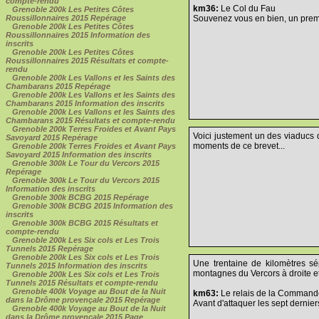
compte-rendu
km36:
Le Col du Fau
Grenoble 200k Les Petites Côtes
Roussillonnaires 2015 Repérage
Souvenez vous en bien, un premi
Grenoble 200k Les Petites Côtes
Roussillonnaires 2015 Information des
inscrits
Grenoble 200k Les Petites Côtes
Roussillonnaires 2015 Résultats et compte-
rendu
Grenoble 200k Les Vallons et les Saints des
Chambarans 2015 Repérage
Grenoble 200k Les Vallons et les Saints des
Chambarans 2015 Information des inscrits
Grenoble 200k Les Vallons et les Saints des
Chambarans 2015 Résultats et compte-rendu
Grenoble 200k Terres Froides et Avant Pays
Voici justement un des viaducs de
Savoyard 2015 Repérage
moments de ce brevet...
Grenoble 200k Terres Froides et Avant Pays
Savoyard 2015 Information des inscrits
Grenoble 300k Le Tour du Vercors 2015
Repérage
Grenoble 300k Le Tour du Vercors 2015
Information des inscrits
Grenoble 300k BCBG 2015 Repérage
Grenoble 300k BCBG 2015 Information des
inscrits
Grenoble 300k BCBG 2015 Résultats et
compte-rendu
Grenoble 200k Les Six cols et Les Trois
Tunnels 2015 Repérage
Grenoble 200k Les Six cols et Les Trois
Une trentaine de kilomètres sé
Tunnels 2015 Information des inscrits
montagnes du Vercors à droite e
Grenoble 200k Les Six cols et Les Trois
Tunnels 2015 Résultats et compte-rendu
Grenoble 400k Voyage au Bout de la Nuit
km63:
Le relais de la Commande
dans la Drôme provençale 2015 Repérage
Avant d'attaquer les sept dernier
Grenoble 400k Voyage au Bout de la Nuit
dans la Drôme provençale 2015 Page