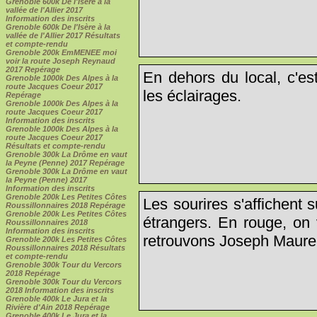
Grenoble 600k De l'Isère à la
vallée de l'Allier 2017
Information des inscrits
Grenoble 600k De l'Isère à la
vallée de l'Allier 2017 Résultats
et compte-rendu
Grenoble 200k EmMENEE moi
voir la route Joseph Reynaud
2017 Repérage
En dehors du local, c'es
Grenoble 1000k Des Alpes à la
route Jacques Coeur 2017
les éclairages.
Repérage
Grenoble 1000k Des Alpes à la
route Jacques Coeur 2017
Information des inscrits
Grenoble 1000k Des Alpes à la
route Jacques Coeur 2017
Résultats et compte-rendu
Grenoble 300k La Drôme en vaut
la Peyne (Penne) 2017 Repérage
Grenoble 300k La Drôme en vaut
la Peyne (Penne) 2017
Information des inscrits
Grenoble 200k Les Petites Côtes
Les sourires s'affichent 
Roussillonnaires 2018 Repérage
Grenoble 200k Les Petites Côtes
étrangers. En rouge, on
Roussillonnaires 2018
Information des inscrits
retrouvons Joseph Maurer,
Grenoble 200k Les Petites Côtes
Roussillonnaires 2018 Résultats
et compte-rendu
Grenoble 300k Tour du Vercors
2018 Repérage
Grenoble 300k Tour du Vercors
2018 Information des inscrits
Grenoble 400k Le Jura et la
Rivière d'Ain 2018 Repérage
Grenoble 400k Le Jura et la