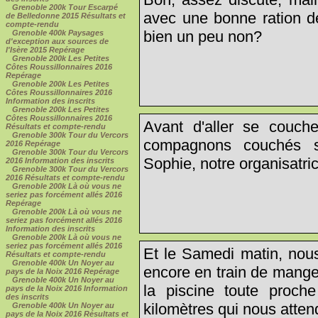
Grenoble 200k Tour Escarpé
avec une bonne ration d
de Belledonne 2015 Résultats et
compte-rendu
bien un peu non?
Grenoble 400k Paysages
d'exception aux sources de
l'Isère 2015 Repérage
Grenoble 200k Les Petites
Côtes Roussillonnaires 2016
Repérage
Grenoble 200k Les Petites
Côtes Roussillonnaires 2016
Information des inscrits
Grenoble 200k Les Petites
Côtes Roussillonnaires 2016
Avant d'aller se couch
Résultats et compte-rendu
Grenoble 300k Tour du Vercors
compagnons couchés s
2016 Repérage
Grenoble 300k Tour du Vercors
Sophie, notre organisatri
2016 Information des inscrits
Grenoble 300k Tour du Vercors
2016 Résultats et compte-rendu
Grenoble 200k Là où vous ne
seriez pas forcément allés 2016
Repérage
Grenoble 200k Là où vous ne
seriez pas forcément allés 2016
Information des inscrits
Grenoble 200k Là où vous ne
seriez pas forcément allés 2016
Et le Samedi matin, nous
Résultats et compte-rendu
Grenoble 400k Un Noyer au
encore en train de mange
pays de la Noix 2016 Repérage
Grenoble 400k Un Noyer au
la piscine toute proche
pays de la Noix 2016 Information
des inscrits
kilomètres qui nous attend
Grenoble 400k Un Noyer au
pays de la Noix 2016 Résultats et