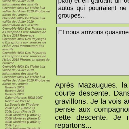
plan) et en gardant un oe
vallée de l'Allier 2019
Information des inscrits
autos qui pourraient ne
Grenoble 600k De l'Isère à la
vallée de l'Allier 2019 Photos en
groupes...
direct de l'arrivée
Grenoble 600k De l'Isère à la
vallée de l'Allier 2019
Information des inscrits
Grenoble 400k Des Paysages
Et nous arrivons quasime
d'Exceptions aux sources de
l'Isère 2019 Repérage
Grenoble 400k Des Paysages
d'Exceptions aux sources de
l'Isère 2019 Information des
inscrits
Grenoble 400k Des Paysages
d'Exceptions aux sources de
l'Isère 2019 Photos en direct de
l'arrivée
Grenoble 600k De l'Isère à la
vallée de l'Allier 2019
Information des inscrits
Grenoble 600k De l'Isère à la
vallée de l'Allier 2019 Photos en
Après Mazaugues, la 
direct de l'arrivée
Brevets 2009
Brevets 2008
courte descente. Dans
Brevets 2007
Calendrier des BRM 2007
gravillons. Je la vois
Revue de Presse
La Boucle de Thodure
pense aux compagnons
200k Lyon (Partie 1)
200k Lyon (Partie 2)
300K Morières (Partie 1)
cette descente. Je 
300K Morières (Partie 2)
300K Morières (Partie 3)
repartons...
300k Lyon
400k Bellerive (Partie 1)