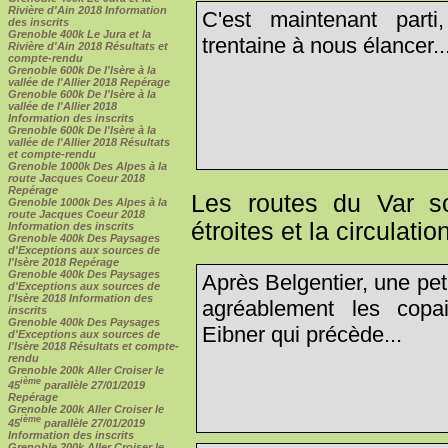
Rivière d'Ain 2018 Information
C'est maintenant par
des inscrits
Grenoble 400k Le Jura et la
trentaine à nous élancer..
Rivière d'Ain 2018 Résultats et
compte-rendu
Grenoble 600k De l'Isère à la
vallée de l'Allier 2018 Repérage
Grenoble 600k De l'Isère à la
vallée de l'Allier 2018
Information des inscrits
Grenoble 600k De l'Isère à la
vallée de l'Allier 2018 Résultats
et compte-rendu
Grenoble 1000k Des Alpes à la
route Jacques Coeur 2018
Repérage
Les routes du Var son
Grenoble 1000k Des Alpes à la
route Jacques Coeur 2018
étroites et la circulati
Information des inscrits
Grenoble 400k Des Paysages
d'Exceptions aux sources de
l'Isère 2018 Repérage
Grenoble 400k Des Paysages
Après Belgentier, une pet
d'Exceptions aux sources de
l'Isère 2018 Information des
agréablement les copai
inscrits
Grenoble 400k Des Paysages
Eibner qui précède...
d'Exceptions aux sources de
l'Isère 2018 Résultats et compte-
rendu
Grenoble 200k Aller Croiser le
ième
45
parallèle 27/01/2019
Repérage
Grenoble 200k Aller Croiser le
ième
45
parallèle 27/01/2019
Information des inscrits
Grenoble 200k Aller Croiser le