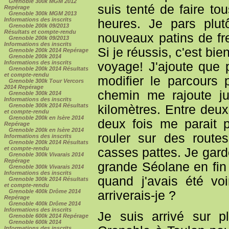
Grenoble 300k MGM 2012
suis tenté de faire to
Repérage
Grenoble 300k MGM 2013
Informations des inscrits
heures. Je pars plut
Grenoble 200k 09/2013
Résultats et compte-rendu
nouveaux patins de fre
Grenoble 200k 09/2013
Informations des inscrits
Si je réussis, c'est bie
Grenoble 200k 2014 Repérage
Grenoble 200k 2014
Informations des inscrits
voyage! J'ajoute que p
Grenoble 200k 2014 Résultats
et compte-rendu
modifier le parcours 
Grenoble 300k Tour Vercors
2014 Repérage
chemin me rajoute ju
Grenoble 300k 2014
Informations des inscrits
Grenoble 300k 2014 Résultats
kilomètres. Entre deux
et compte-rendu
Grenoble 200k en Isère 2014
deux fois me parait 
Repérage
Grenoble 200k en Isère 2014
rouler sur des routes
Informations des inscrits
Grenoble 200k 2014 Résultats
et compte-rendu
casses pattes. Je garde
Grenoble 300k Vivarais 2014
Repérage
grande Séolane en fin
Grenoble 300k Vivarais 2014
Informations des inscrits
quand j'avais été vo
Grenoble 300k 2014 Résultats
et compte-rendu
Grenoble 400k Drôme 2014
arriverais-je ?
Repérage
Grenoble 400k Drôme 2014
Informations des inscrits
Je suis arrivé sur p
Grenoble 600k 2014 Repérage
Grenoble 600k 2014
Informations des inscrits