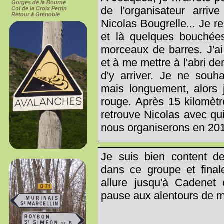
Gorges de la Bourne
de l'organisateur arriv
Col de la Croix Perrin
Retour à Grenoble
Nicolas Bougrelle... Je r
et là quelques bouchée
morceaux de barres. J'a
et à me mettre à l'abri der
d'y arriver. Je ne souha
mais longuement, alors 
rouge. Après 15 kilomètr
retrouve Nicolas avec q
nous organiserons en 201
Je suis bien content d
dans ce groupe et fina
allure jusqu'à Cadene
pause aux alentours de mi