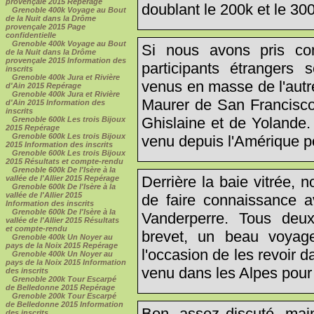
provençale 2015 Repérage
doublant le 200k et le 30
Grenoble 400k Voyage au Bout
de la Nuit dans la Drôme
provençale 2015 Page
confidentielle
Grenoble 400k Voyage au Bout
Si nous avons pris con
de la Nuit dans la Drôme
provençale 2015 Information des
participants étrangers
inscrits
Grenoble 400k Jura et Rivière
venus en masse de l'autr
d'Ain 2015 Repérage
Grenoble 400k Jura et Rivière
Maurer de San Francisc
d'Ain 2015 Information des
inscrits
Ghislaine et de Yolande.
Grenoble 600k Les trois Bijoux
2015 Repérage
Grenoble 600k Les trois Bijoux
venu depuis l'Amérique p
2015 Information des inscrits
Grenoble 600k Les trois Bijoux
2015 Résultats et compte-rendu
Grenoble 600k De l'Isère à la
Derrière la baie vitrée, 
vallée de l'Allier 2015 Repérage
Grenoble 600k De l'Isère à la
vallée de l'Allier 2015
de faire connaissance a
Information des inscrits
Grenoble 600k De l'Isère à la
Vanderperre. Tous deu
vallée de l'Allier 2015 Résultats
et compte-rendu
brevet, un beau voyag
Grenoble 400k Un Noyer au
pays de la Noix 2015 Repérage
l'occasion de les revoir 
Grenoble 400k Un Noyer au
pays de la Noix 2015 Information
venu dans les Alpes pour
des inscrits
Grenoble 200k Tour Escarpé
de Belledonne 2015 Repérage
Grenoble 200k Tour Escarpé
de Belledonne 2015 Information
Bon, assez discuté, main
des inscrits