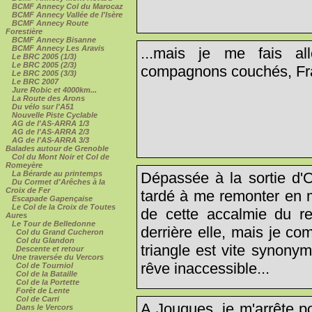
BCMF Annecy Col du Marocaz
BCMF Annecy Vallée de l'Isère
BCMF Annecy Route
Forestière
BCMF Annecy Bisanne
BCMF Annecy Les Aravis
...mais je me fais al
Le BRC 2005 (1/3)
Le BRC 2005 (2/3)
compagnons couchés, Fra
Le BRC 2005 (3/3)
Le BRC 2007
Jure Robic et 4000km...
La Route des Arons
Du vélo sur l'A51
Nouvelle Piste Cyclable
AG de l'AS-ARRA 1/3
AG de l'AS-ARRA 2/3
AG de l'AS-ARRA 3/3
Balades autour de Grenoble
Col du Mont Noir et Col de
Romeyère
La Bérarde au printemps
Dépassée à la sortie d'O
Du Cormet d'Arêches à la
Croix de Fer
tardé à me remonter en me 
Escapade Gapençaise
Le Col de la Croix de Toutes
de cette accalmie du re
Aures
Le Tour de Belledonne
derrière elle, mais je co
Col du Grand Cucheron
Col du Glandon
triangle est vite synonym
Descente et retour
Une traversée du Vercors
rêve inaccessible...
Col de Tourniol
Col de la Bataille
Col de la Portette
Forêt de Lente
Col de Carri
A Jouques, je m'arrête p
Dans le Vercors