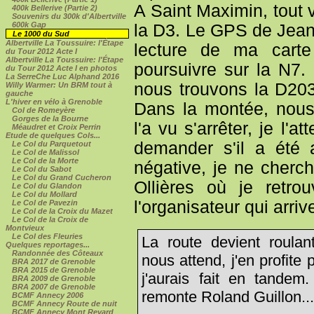
A Saint Maximin, tout 
400k Bellerive (Partie 2)
Souvenirs du 300k d'Albertville
600k Gap
la D3. Le GPS de Jean-
Le 1000 du Sud
Albertville La Toussuire: l'Étape
lecture de ma carte
du Tour 2012 Acte I
Albertville La Toussuire: l'Étape
poursuivre sur la N7.
du Tour 2012 Acte I en photos
La SerreChe Luc Alphand 2016
nous trouvons la D203
Willy Warmer: Un BRM tout à
gauche
L'hiver en vélo à Grenoble
Dans la montée, nous
Col de Romeyère
Gorges de la Bourne
l'a vu s'arrêter, je l'
Méaudret et Croix Perrin
Etude de quelques Cols...
demander s'il a été
Le Col du Parquetout
Le Col de Malissol
Le Col de la Morte
négative, je ne cherch
Le Col du Sabot
Le Col du Grand Cucheron
Ollières où je retro
Le Col du Glandon
Le Col du Mollard
l'organisateur qui arriv
Le Col de Pavezin
Le Col de la Croix du Mazet
Le Col de la Croix de
Montvieux
Le Col des Fleuries
La route devient roulan
Quelques reportages...
Randonnée des Côteaux
nous attend, j'en profite 
BRA 2017 de Grenoble
BRA 2015 de Grenoble
j'aurais fait en tandem.
BRA 2009 de Grenoble
BRA 2007 de Grenoble
remonte Roland Guillon..
BCMF Annecy 2006
BCMF Annecy Route de nuit
BCMF Annecy Mont Revard