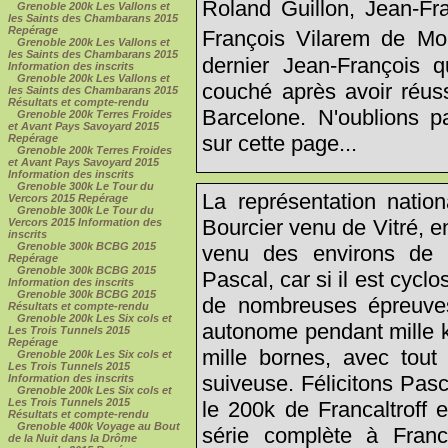
Roland Guillon, Jean-Fr
Grenoble 200k Les Vallons et
les Saints des Chambarans 2015
Repérage
François Vilarem de Mont
Grenoble 200k Les Vallons et
les Saints des Chambarans 2015
dernier Jean-François q
Information des inscrits
Grenoble 200k Les Vallons et
couché après avoir réus
les Saints des Chambarans 2015
Résultats et compte-rendu
Barcelone. N'oublions pa
Grenoble 200k Terres Froides
et Avant Pays Savoyard 2015
sur cette page...
Repérage
Grenoble 200k Terres Froides
et Avant Pays Savoyard 2015
Information des inscrits
Grenoble 300k Le Tour du
La représentation natio
Vercors 2015 Repérage
Grenoble 300k Le Tour du
Bourcier venu de Vitré, e
Vercors 2015 Information des
inscrits
Grenoble 300k BCBG 2015
venu des environs de M
Repérage
Grenoble 300k BCBG 2015
Pascal, car si il est cyclo
Information des inscrits
Grenoble 300k BCBG 2015
de nombreuses épreuves u
Résultats et compte-rendu
Grenoble 200k Les Six cols et
autonome pendant mille k
Les Trois Tunnels 2015
Repérage
mille bornes, avec tout
Grenoble 200k Les Six cols et
Les Trois Tunnels 2015
suiveuse. Félicitons Pas
Information des inscrits
Grenoble 200k Les Six cols et
Les Trois Tunnels 2015
le 200k de Francaltroff 
Résultats et compte-rendu
Grenoble 400k Voyage au Bout
série complète à Franc
de la Nuit dans la Drôme