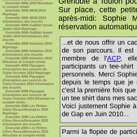
Grenoble à Toulon po
Grenoble 600k 2014 Résultats
et compte-rendu
Sur place, cette pet
Grenoble 300k MGM 2014
Repérage
après-midi: Sophie 
Grenoble 300k MGM 2014
Informations des inscrits
réservation automatiqu
Grenoble 400k Galibier Iseran
Juillet 2014 Repérage
Grenoble 400k Galibier Iseran
Juillet 2014 Informations des
inscrits
...et de nous offrir un c
Grenoble 200k Initiation 2014
Repérage
de son parcours. Il est
Grenoble 200k Initiation 2014
Informations des inscrits
membre de l'
ACP
, el
Grenoble 200k Initiation 2014
Résultats et compte-rendu
participants un tee-shirt
Grenoble 400k Paysages
d'exception aux sources de
personnels. Merci Sophie 
l'Isère Octobre 2014 Repérage
Grenoble 400k Paysages
depuis le temps que j
d'exception aux sources de
l'Isère Octobre 2014 Information
des inscrits
c'est la première fois que 
Grenoble 400k Paysages
d'exception aux sources de
un tee shirt dans mes sac
l'Isère Octobre 2014 Résultats et
compte-rendu
Voici justement Sophie à
Grenoble 200k Les Petites
Côtes Roussillonnaires 2015
de Gap en Juin 2010...
Repérage
Grenoble 200k Les Petites
Côtes Roussillonnaires 2015
Information des inscrits
Grenoble 200k Les Petites
Parmi la flopée de partic
Côtes Roussillonnaires 2015
Résultats et compte-rendu