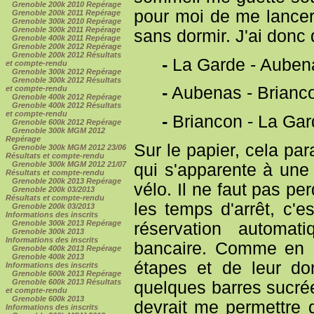
Grenoble 200k 2010 Repérage
pour moi de me lance
Grenoble 200k 2011 Repérage
Grenoble 300k 2010 Repérage
Grenoble 300k 2011 Repérage
sans dormir. J'ai donc
Grenoble 400k 2011 Repérage
Grenoble 200k 2012 Repérage
Grenoble 200k 2012 Résultats
-
La Garde - Auben
et compte-rendu
Grenoble 300k 2012 Repérage
Grenoble 300k 2012 Résultats
-
Aubenas - Brianc
et compte-rendu
Grenoble 400k 2012 Repérage
Grenoble 400k 2012 Résultats
et compte-rendu
-
Briancon - La Ga
Grenoble 600k 2012 Repérage
Grenoble 300k MGM 2012
Repérage
Sur le papier, cela pa
Grenoble 300k MGM 2012 23/06
Résultats et compte-rendu
Grenoble 300k MGM 2012 21/07
qui s'apparente à une
Résultats et compte-rendu
Grenoble 200k 2013 Repérage
vélo. Il ne faut pas pe
Grenoble 200k 03/2013
Résultats et compte-rendu
les temps d'arrêt, c'
Grenoble 200k 03/2013
Informations des inscrits
Grenoble 300k 2013 Repérage
réservation automat
Grenoble 300k 2013
Informations des inscrits
bancaire. Comme en 
Grenoble 400k 2013 Repérage
Grenoble 400k 2013
étapes et de leur d
Informations des inscrits
Grenoble 600k 2013 Repérage
Grenoble 600k 2013 Résultats
quelques barres sucrée
et compte-rendu
Grenoble 600k 2013
devrait me permettre 
Informations des inscrits