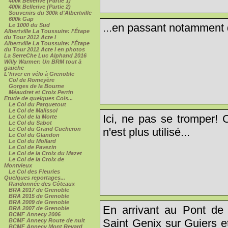
400k Bellerive (Partie 1)
400k Bellerive (Partie 2)
Souvenirs du 300k d'Albertville
600k Gap
...en passant notamment 
Le 1000 du Sud
Albertville La Toussuire: l'Étape
du Tour 2012 Acte I
Albertville La Toussuire: l'Étape
du Tour 2012 Acte I en photos
La SerreChe Luc Alphand 2016
Willy Warmer: Un BRM tout à
gauche
L'hiver en vélo à Grenoble
Col de Romeyère
Gorges de la Bourne
Méaudret et Croix Perrin
Etude de quelques Cols...
Le Col du Parquetout
Le Col de Malissol
Ici, ne pas se tromper! 
Le Col de la Morte
Le Col du Sabot
Le Col du Grand Cucheron
n'est plus utilisé...
Le Col du Glandon
Le Col du Mollard
Le Col de Pavezin
Le Col de la Croix du Mazet
Le Col de la Croix de
Montvieux
Le Col des Fleuries
Quelques reportages...
Randonnée des Côteaux
BRA 2017 de Grenoble
BRA 2015 de Grenoble
BRA 2009 de Grenoble
En arrivant au Pont de 
BRA 2007 de Grenoble
BCMF Annecy 2006
Saint Genix sur Guiers 
BCMF Annecy Route de nuit
BCMF Annecy Mont Revard