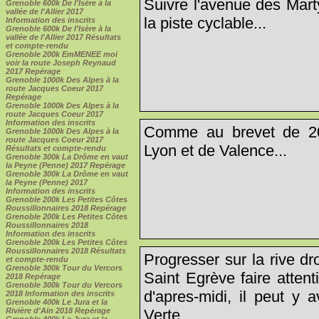
Suivre l'avenue des Mart
Grenoble 600k De l'Isère à la
vallée de l'Allier 2017
la piste cyclable...
Information des inscrits
Grenoble 600k De l'Isère à la
vallée de l'Allier 2017 Résultats
et compte-rendu
Grenoble 200k EmMENEE moi
voir la route Joseph Reynaud
2017 Repérage
Grenoble 1000k Des Alpes à la
route Jacques Coeur 2017
Repérage
Grenoble 1000k Des Alpes à la
route Jacques Coeur 2017
Information des inscrits
Comme au brevet de 200
Grenoble 1000k Des Alpes à la
route Jacques Coeur 2017
Lyon et de Valence...
Résultats et compte-rendu
Grenoble 300k La Drôme en vaut
la Peyne (Penne) 2017 Repérage
Grenoble 300k La Drôme en vaut
la Peyne (Penne) 2017
Information des inscrits
Grenoble 200k Les Petites Côtes
Roussillonnaires 2018 Repérage
Grenoble 200k Les Petites Côtes
Roussillonnaires 2018
Information des inscrits
Grenoble 200k Les Petites Côtes
Roussillonnaires 2018 Résultats
Progresser sur la rive dr
et compte-rendu
Grenoble 300k Tour du Vercors
Saint Egrève faire attent
2018 Repérage
Grenoble 300k Tour du Vercors
d'apres-midi, il peut y 
2018 Information des inscrits
Grenoble 400k Le Jura et la
Rivière d'Ain 2018 Repérage
Verte...
Grenoble 400k Le Jura et la