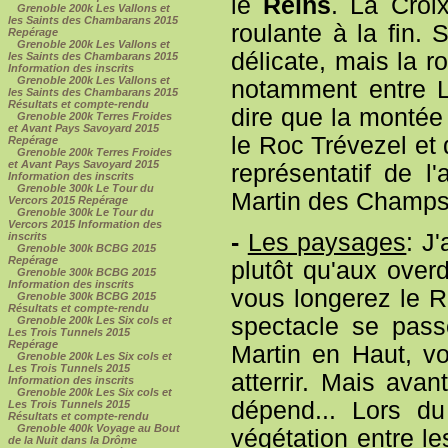
le
Reins
. La Croi
Grenoble 200k Les Vallons et
les Saints des Chambarans 2015
roulante à la fin.
Repérage
Grenoble 200k Les Vallons et
délicate, mais la 
les Saints des Chambarans 2015
Information des inscrits
Grenoble 200k Les Vallons et
notamment entre L
les Saints des Chambarans 2015
Résultats et compte-rendu
dire que la montée
Grenoble 200k Terres Froides
et Avant Pays Savoyard 2015
le Roc Trévezel et
Repérage
Grenoble 200k Terres Froides
et Avant Pays Savoyard 2015
représentatif de l
Information des inscrits
Grenoble 300k Le Tour du
Martin des Champs.
Vercors 2015 Repérage
Grenoble 300k Le Tour du
Vercors 2015 Information des
-
Les paysages
: J
inscrits
Grenoble 300k BCBG 2015
Repérage
plutôt qu'aux over
Grenoble 300k BCBG 2015
Information des inscrits
vous longerez le R
Grenoble 300k BCBG 2015
Résultats et compte-rendu
spectacle se pass
Grenoble 200k Les Six cols et
Les Trois Tunnels 2015
Repérage
Martin en Haut, v
Grenoble 200k Les Six cols et
Les Trois Tunnels 2015
atterrir. Mais ava
Information des inscrits
Grenoble 200k Les Six cols et
dépend... Lors du
Les Trois Tunnels 2015
Résultats et compte-rendu
Grenoble 400k Voyage au Bout
végétation entre le
de la Nuit dans la Drôme