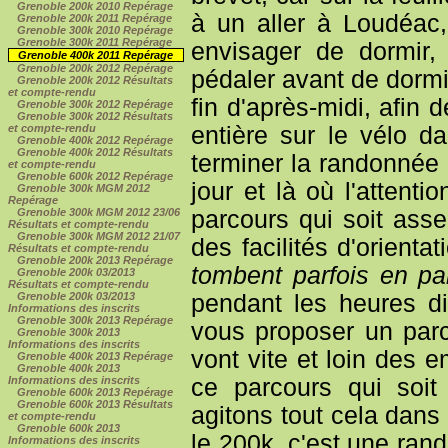
Grenoble 200k 2010 Repérage
à un aller à Loudéac
Grenoble 200k 2011 Repérage
Grenoble 300k 2010 Repérage
Grenoble 300k 2011 Repérage
envisager de dormir,
Grenoble 400k 2011 Repérage
Grenoble 200k 2012 Repérage
pédaler avant de dormir
Grenoble 200k 2012 Résultats
et compte-rendu
fin d'après-midi, afin
Grenoble 300k 2012 Repérage
Grenoble 300k 2012 Résultats
entière sur le vélo 
et compte-rendu
Grenoble 400k 2012 Repérage
Grenoble 400k 2012 Résultats
terminer la randonnée 
et compte-rendu
Grenoble 600k 2012 Repérage
jour et là où l'attenti
Grenoble 300k MGM 2012
Repérage
parcours qui soit ass
Grenoble 300k MGM 2012 23/06
Résultats et compte-rendu
Grenoble 300k MGM 2012 21/07
des facilités d'orientat
Résultats et compte-rendu
Grenoble 200k 2013 Repérage
tombent parfois en pa
Grenoble 200k 03/2013
Résultats et compte-rendu
pendant les heures d
Grenoble 200k 03/2013
Informations des inscrits
Grenoble 300k 2013 Repérage
vous proposer un parc
Grenoble 300k 2013
Informations des inscrits
vont vite et loin des 
Grenoble 400k 2013 Repérage
Grenoble 400k 2013
ce parcours qui soit
Informations des inscrits
Grenoble 600k 2013 Repérage
Grenoble 600k 2013 Résultats
agitons tout cela dans
et compte-rendu
Grenoble 600k 2013
le 200k, c'est une ra
Informations des inscrits