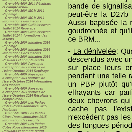
Grenoble 600k 2014 Résultats
bande de signalisat
et compte-rendu
Grenoble 300k MGM 2014
peut-être la D27b 
Repérage
Grenoble 300k MGM 2014
Aussi baptisée la r
Informations des inscrits
Grenoble 400k Galibier Iseran
Juillet 2014 Repérage
goudronnée et qu'i
Grenoble 400k Galibier Iseran
Juillet 2014 Informations des
ce BRM...
inscrits
Grenoble 200k Initiation 2014
Repérage
-
La dénivelée
: Qu
Grenoble 200k Initiation 2014
Informations des inscrits
Grenoble 200k Initiation 2014
descendus avec une 
Résultats et compte-rendu
Grenoble 400k Paysages
sur place leurs en
d'exception aux sources de
l'Isère Octobre 2014 Repérage
pendant une telle 
Grenoble 400k Paysages
d'exception aux sources de
l'Isère Octobre 2014 Information
un PBP plutôt qu'
des inscrits
Grenoble 400k Paysages
effrayants car par
d'exception aux sources de
l'Isère Octobre 2014 Résultats et
deux chevrons qui 
compte-rendu
Grenoble 200k Les Petites
Côtes Roussillonnaires 2015
cache pas l'exi
Repérage
Grenoble 200k Les Petites
n'excèdent pas les
Côtes Roussillonnaires 2015
Information des inscrits
des longues périod
Grenoble 200k Les Petites
Côtes Roussillonnaires 2015
Résultats et compte-rendu