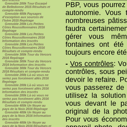
PBP, vous pourrez 
Grenoble 200k Tour Escarpé
de Belledonne 2015 Résultats et
compte-rendu
autonomie. Vous t
Grenoble 400k Paysages
d'exception aux sources de
nombreuses pâtisse
l'Isère 2015 Repérage
Grenoble 200k Les Petites
faudra certainemen
Côtes Roussillonnaires 2016
Repérage
Grenoble 200k Les Petites
gérer vous même
Côtes Roussillonnaires 2016
Information des inscrits
fontaines ont été
Grenoble 200k Les Petites
Côtes Roussillonnaires 2016
toujours encore été 
Résultats et compte-rendu
Grenoble 300k Tour du Vercors
2016 Repérage
Grenoble 300k Tour du Vercors
-
Vos contrôles
: Vo
2016 Information des inscrits
Grenoble 300k Tour du Vercors
contrôles, sous pe
2016 Résultats et compte-rendu
Grenoble 200k Là où vous ne
devoir le refaire. P
seriez pas forcément allés 2016
Repérage
Grenoble 200k Là où vous ne
vous passerez de n
seriez pas forcément allés 2016
Information des inscrits
utilisez la soluti
Grenoble 200k Là où vous ne
seriez pas forcément allés 2016
vous devant le pa
Résultats et compte-rendu
Grenoble 400k Un Noyer au
pays de la Noix 2016 Repérage
original de la pho
Grenoble 400k Un Noyer au
pays de la Noix 2016 Information
Pour vous économis
des inscrits
Grenoble 400k Un Noyer au
pays de la Noix 2016 Résultats et