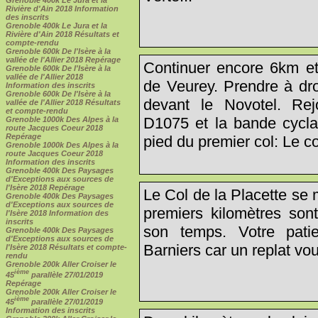
Rivière d'Ain 2018 Information
des inscrits
Grenoble 400k Le Jura et la
Rivière d'Ain 2018 Résultats et
compte-rendu
Grenoble 600k De l'Isère à la
vallée de l'Allier 2018 Repérage
Continuer encore 6km et 
Grenoble 600k De l'Isère à la
vallée de l'Allier 2018
de Veurey. Prendre à dro
Information des inscrits
Grenoble 600k De l'Isère à la
devant le Novotel. Rej
vallée de l'Allier 2018 Résultats
et compte-rendu
D1075 et la bande cycla
Grenoble 1000k Des Alpes à la
route Jacques Coeur 2018
Repérage
pied du premier col: Le co
Grenoble 1000k Des Alpes à la
route Jacques Coeur 2018
Information des inscrits
Grenoble 400k Des Paysages
d'Exceptions aux sources de
l'Isère 2018 Repérage
Le Col de la Placette se
Grenoble 400k Des Paysages
d'Exceptions aux sources de
premiers kilomètres sont
l'Isère 2018 Information des
inscrits
son temps. Votre pat
Grenoble 400k Des Paysages
d'Exceptions aux sources de
Barniers car un replat vou
l'Isère 2018 Résultats et compte-
rendu
Grenoble 200k Aller Croiser le
ième
45
parallèle 27/01/2019
Repérage
Grenoble 200k Aller Croiser le
ième
45
parallèle 27/01/2019
Information des inscrits