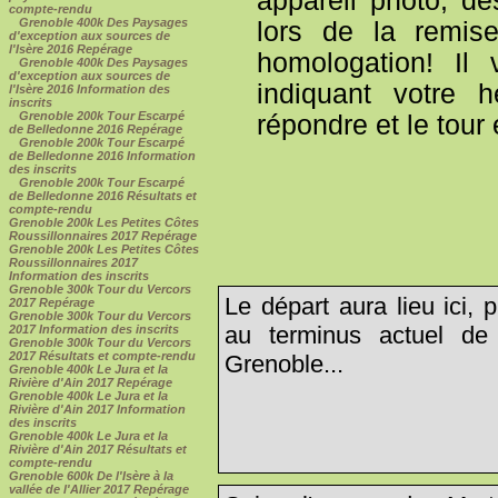
appareil photo, d
compte-rendu
Grenoble 400k Des Paysages
lors de la remis
d'exception aux sources de
l'Isère 2016 Repérage
homologation! Il
Grenoble 400k Des Paysages
d'exception aux sources de
indiquant votre 
l'Isère 2016 Information des
inscrits
Grenoble 200k Tour Escarpé
répondre et le tour 
de Belledonne 2016 Repérage
Grenoble 200k Tour Escarpé
de Belledonne 2016 Information
des inscrits
Grenoble 200k Tour Escarpé
de Belledonne 2016 Résultats et
compte-rendu
Grenoble 200k Les Petites Côtes
Roussillonnaires 2017 Repérage
Grenoble 200k Les Petites Côtes
Roussillonnaires 2017
Information des inscrits
Grenoble 300k Tour du Vercors
Le départ aura lieu ici,
2017 Repérage
Grenoble 300k Tour du Vercors
au terminus actuel d
2017 Information des inscrits
Grenoble 300k Tour du Vercors
2017 Résultats et compte-rendu
Grenoble...
Grenoble 400k Le Jura et la
Rivière d'Ain 2017 Repérage
Grenoble 400k Le Jura et la
Rivière d'Ain 2017 Information
des inscrits
Grenoble 400k Le Jura et la
Rivière d'Ain 2017 Résultats et
compte-rendu
Grenoble 600k De l'Isère à la
vallée de l'Allier 2017 Repérage