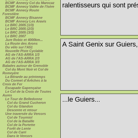
BCMF Annecy Col du Marocaz
ralentisseurs qui sont prés
BCMF Annecy Vallée de l'Isère
BCMF Annecy Route
Forestière
BCMF Annecy Bisanne
BCMF Annecy Les Aravis
Le BRC 2005 (1/3)
Le BRC 2005 (2/3)
Le BRC 2005 (3/3)
Le BRC 2007
Jure Robic et 4000km...
A Saint Genix sur Guiers, 
La Route des Arons
Du vélo sur l'A51
Nouvelle Piste Cyclable
AG de l'AS-ARRA 1/3
AG de l'AS-ARRA 2/3
AG de l'AS-ARRA 3/3
Balades autour de Grenoble
Col du Mont Noir et Col de
Romeyère
La Bérarde au printemps
Du Cormet d'Arêches à la
Croix de Fer
Escapade Gapençaise
Le Col de la Croix de Toutes
Aures
...le Guiers...
Le Tour de Belledonne
Col du Grand Cucheron
Col du Glandon
Descente et retour
Une traversée du Vercors
Col de Tourniol
Col de la Bataille
Col de la Portette
Forêt de Lente
Col de Carri
Dans le Vercors