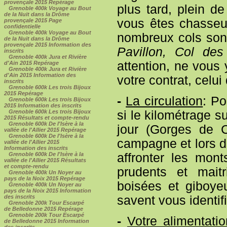
provençale 2015 Repérage
plus tard, plein d
Grenoble 400k Voyage au Bout
de la Nuit dans la Drôme
vous êtes chasseur
provençale 2015 Page
confidentielle
Grenoble 400k Voyage au Bout
nombreux cols sont
de la Nuit dans la Drôme
provençale 2015 Information des
Pavillon, Col des
inscrits
Grenoble 400k Jura et Rivière
attention, ne vous 
d'Ain 2015 Repérage
Grenoble 400k Jura et Rivière
d'Ain 2015 Information des
votre contrat, celui
inscrits
Grenoble 600k Les trois Bijoux
2015 Repérage
-
La circulation
: Po
Grenoble 600k Les trois Bijoux
2015 Information des inscrits
si le kilométrage su
Grenoble 600k Les trois Bijoux
2015 Résultats et compte-rendu
Grenoble 600k De l'Isère à la
jour (Gorges de C
vallée de l'Allier 2015 Repérage
Grenoble 600k De l'Isère à la
campagne et lors d
vallée de l'Allier 2015
Information des inscrits
affronter les mon
Grenoble 600k De l'Isère à la
vallée de l'Allier 2015 Résultats
et compte-rendu
prudents et maitr
Grenoble 400k Un Noyer au
pays de la Noix 2015 Repérage
boisées et giboye
Grenoble 400k Un Noyer au
pays de la Noix 2015 Information
savent vous identifi
des inscrits
Grenoble 200k Tour Escarpé
de Belledonne 2015 Repérage
Grenoble 200k Tour Escarpé
-
Votre alimentatio
de Belledonne 2015 Information
des inscrits