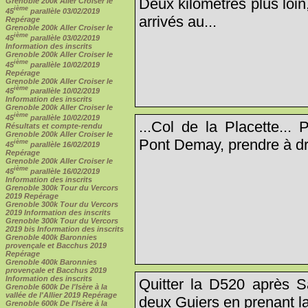
Deux kilomètres plus loin
Grenoble 200k Aller Croiser le
ième
45
parallèle 03/02/2019
arrivés au...
Repérage
Grenoble 200k Aller Croiser le
ième
45
parallèle 03/02/2019
Information des inscrits
Grenoble 200k Aller Croiser le
ième
45
parallèle 10/02/2019
Repérage
Grenoble 200k Aller Croiser le
ième
45
parallèle 10/02/2019
Information des inscrits
Grenoble 200k Aller Croiser le
ième
45
parallèle 10/02/2019
...Col de la Placette...
Résultats et compte-rendu
Grenoble 200k Aller Croiser le
Pont Demay, prendre à dr
ième
45
parallèle 16/02/2019
Repérage
Grenoble 200k Aller Croiser le
ième
45
parallèle 16/02/2019
Information des inscrits
Grenoble 300k Tour du Vercors
2019 Repérage
Grenoble 300k Tour du Vercors
2019 Information des inscrits
Grenoble 300k Tour du Vercors
2019 bis Information des inscrits
Grenoble 400k Baronnies
provençale et Bacchus 2019
Repérage
Grenoble 400k Baronnies
provençale et Bacchus 2019
Information des inscrits
Quitter la D520 après S
Grenoble 600k De l'Isère à la
vallée de l'Allier 2019 Repérage
deux Guiers en prenant l
Grenoble 600k De l'Isère à la