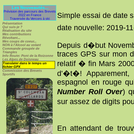
Les Nouveautés...
Prévision des parcours des Brevets
Simple essai de date 
2022 en France
Traversée du Vercors à ski
Présentation
date nouvelle: 2019-1
Qui suis-je ?
Réalisation du site
Mes contributions
Révoltant...
Mes coups de coeur...
Depuis d�but Novembr
NON
à l'Alcool au volant
Commande groupée de
traces GPS sur mon d
Triangles
Info Route: Pont de la Roizonne
Les Alpes de Doisneau
relatif � fin Mars 20
Translater dans le temps un
fichier GPX
Commission des Brevets
d'�t�! Apparement,
Sportifs
espagnol en rouge qui
Number Roll Over
) 
sur assez de digits po
En attendant de tro