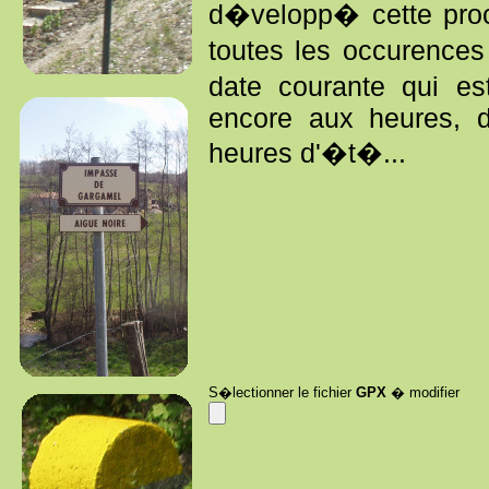
d�velopp� cette proc
toutes les occurence
date courante qui e
encore aux heures, d
heures d'�t�...
S�lectionner le fichier
GPX
� modifier