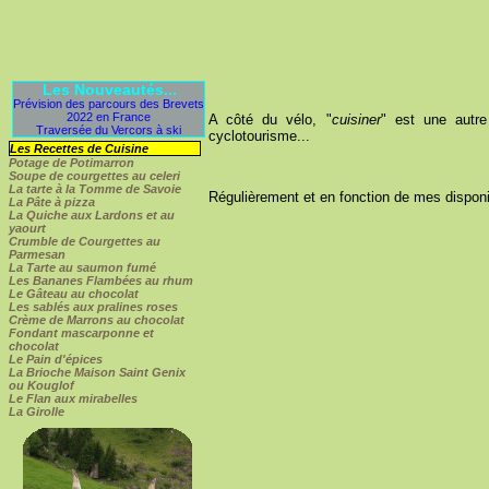
Les Nouveautés...
Prévision des parcours des Brevets
2022 en France
A côté du vélo, "
cuisiner
" est une autre
Traversée du Vercors à ski
cyclotourisme...
Les Recettes de Cuisine
Potage de Potimarron
Soupe de courgettes au celeri
La tarte à la Tomme de Savoie
Régulièrement et en fonction de mes disponib
La Pâte à pizza
La Quiche aux Lardons et au
yaourt
Crumble de Courgettes au
Parmesan
La Tarte au saumon fumé
Les Bananes Flambées au rhum
Le Gâteau au chocolat
Les sablés aux pralines roses
Crème de Marrons au chocolat
Fondant mascarponne et
chocolat
Le Pain d'épices
La Brioche Maison Saint Genix
ou Kouglof
Le Flan aux mirabelles
La Girolle