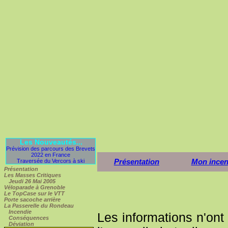
Les Nouveautés...
Prévision des parcours des Brevets
2022 en France
Présentation
Mon incen
Traversée du Vercors à ski
Présentation
Les Masses Critiques
Jeudi 26 Mai 2005
Véloparade à Grenoble
Le TopCase sur le VTT
Porte sacoche arrière
La Passerelle du Rondeau
Incendie
Les informations n'ont
Conséquences
Déviation