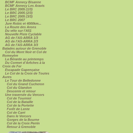
BCMF Annecy Bisanne
BCMF Annecy Les Aravis
Le BRC 2005 (1/3)
Le BRC 2005 (2/3)
Le BRC 2005 (3/3)
Le BRC 2007
Jure Robic et 4000km...
La Route des Arons
Du vélo sur l'A51
Nouvelle Piste Cyclable
AG de l'AS-ARRA 1/3
AG de l'AS-ARRA 2/3
AG de l'AS-ARRA 3/3
Balades autour de Grenoble
Col du Mont Noir et Col de
Romeyère
La Bérarde au printemps
Du Cormet d'Arêches à la
Croix de Fer
Escapade Gapençaise
Le Col de la Croix de Toutes
Aures
Le Tour de Belledonne
Col du Grand Cucheron
Col du Glandon
Descente et retour
Une traversée du Vercors
Col de Tourniol
Col de la Bataille
Col de la Portette
Forêt de Lente
Col de Carri
Dans le Vercors
Gorges de la Bourne
Col de la Croix Perrin
Retour à Grenoble