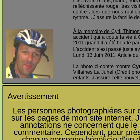
Éric avait 47 ans, marié, troi
réfléchissante rouge, très visi
contre alors que nous roulio
rythme... J'assure la famille d
À la mémoire de Cyril Thimon
accident qui a couté la vie à
2011 quand il a été heurté par 
L'accident s'est passé juste av
Lundi 13 Juin 2011: Article du
La photo ci-contre montre
Cyr
Villaines La Juhel (Crédit pho
enfants. J'assure cette nouvel
Avertissement
Les personnes photographiées sur ce
sur les pages de mon site internet. J
annotations ne concernent que le c
commentaire. Cependant, pour préser
chaque personne bénéficie d'un dro