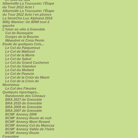
Albertville La Toussuire: l'Étape
du Tour 2012 Acte I
Albertville La Toussuire: l'Étape
du Tour 2012 Acte I en photos
La SerreChe Luc Alphand 2016
Willy Warmer: Un BRM tout à
gauche
L'hiver en vélo à Grenoble
Col de Romeyère
Gorges de la Bourne
Méaudret et Croix Perrin
Etude de quelques Cols...
Le Col du Parquetout
Le Col de Malissol
Le Col de la Morte
Le Col du Sabot
Le Col du Grand Cucheron
Le Col du Glandon
Le Col du Mollard
Le Col de Pavezin
Le Col de la Croix du Mazet
Le Col de la Croix de
Montvieux
Le Col des Fleuries
Quelques reportages...
Randonnée des Côteaux
BRA 2017 de Grenoble
BRA 2015 de Grenoble
BRA 2009 de Grenoble
BRA 2007 de Grenoble
BCMF Annecy 2006
BCMF Annecy Route de nuit
BCMF Annecy Mont Revard
BCMF Annecy Col du Marocaz
BCMF Annecy Vallée de l'Isère
BCMF Annecy Route
Forestière