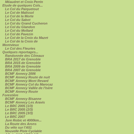
Méaudret et Croix Perrin
Etude de quelques Cols...
Le Col du Parquetout
Le Col de Malissol
Le Col de la Morte
Le Col du Sabot
Le Col du Grand Cucheron
Le Col du Glandon
Le Col du Mollard
Le Col de Pavezin
Le Col de la Croix du Mazet
Le Col de la Croix de
Montvieux
Le Col des Fleuries
Quelques reportages...
Randonnée des Côteaux
BRA 2017 de Grenoble
BRA 2015 de Grenoble
BRA 2009 de Grenoble
BRA 2007 de Grenoble
BCMF Annecy 2006
BCMF Annecy Route de nuit
BCMF Annecy Mont Revard
BCMF Annecy Col du Marocaz
BCMF Annecy Vallée de l'Isère
BCMF Annecy Route
Forestière
BCMF Annecy Bisanne
BCMF Annecy Les Aravis
Le BRC 2005 (1/3)
Le BRC 2005 (2/3)
Le BRC 2005 (3/3)
Le BRC 2007
Jure Robic et 4000km...
La Route des Arons
Du vélo sur l'A51
Nouvelle Piste Cyclable