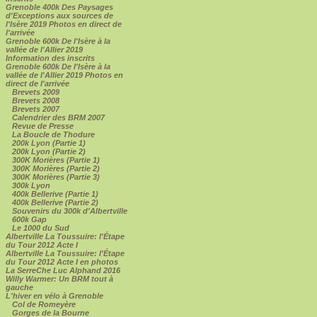
Grenoble 400k Des Paysages
d'Exceptions aux sources de
l'Isère 2019 Photos en direct de
l'arrivée
Grenoble 600k De l'Isère à la
vallée de l'Allier 2019
Information des inscrits
Grenoble 600k De l'Isère à la
vallée de l'Allier 2019 Photos en
direct de l'arrivée
Brevets 2009
Brevets 2008
Brevets 2007
Calendrier des BRM 2007
Revue de Presse
La Boucle de Thodure
200k Lyon (Partie 1)
200k Lyon (Partie 2)
300K Morières (Partie 1)
300K Morières (Partie 2)
300K Morières (Partie 3)
300k Lyon
400k Bellerive (Partie 1)
400k Bellerive (Partie 2)
Souvenirs du 300k d'Albertville
600k Gap
Le 1000 du Sud
Albertville La Toussuire: l'Étape
du Tour 2012 Acte I
Albertville La Toussuire: l'Étape
du Tour 2012 Acte I en photos
La SerreChe Luc Alphand 2016
Willy Warmer: Un BRM tout à
gauche
L'hiver en vélo à Grenoble
Col de Romeyère
Gorges de la Bourne