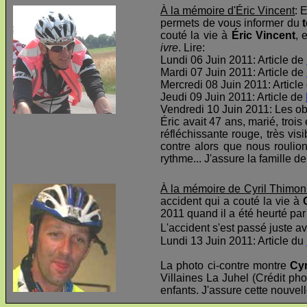
À la mémoire d'Éric Vincent
: 
permets de vous informer du
t
couté la vie à
Éric Vincent
, 
ivre
. Lire:
Lundi 06 Juin 2011: Article de
Mardi 07 Juin 2011: Article de
Mercredi 08 Juin 2011: Article
Jeudi 09 Juin 2011: Article de
Vendredi 10 Juin 2011: Les o
Éric avait 47 ans, marié, troi
réfléchissante rouge, très visi
contre alors que nous roulio
rythme... J'assure la famille d
À la mémoire de Cyril Thimon
accident qui a couté la vie à
2011 quand il a été heurté par 
L'accident s'est passé juste av
Lundi 13 Juin 2011: Article du
La photo ci-contre montre
Cyr
Villaines La Juhel (Crédit pho
enfants. J'assure cette nouvel