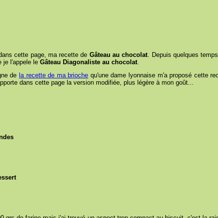
r dans cette page, ma recette de
Gâteau au chocolat
. Depuis quelques temps,
 je l'appele le
Gâteau Diagonaliste au chocolat
.
igne de
la recette de ma brioche
qu'une dame lyonnaise m'a proposé cette recet
 apporte dans cette page la version modifiée, plus légère à mon goût...
andes
essert
90 grs de farine mais j'ai trouvé un aspect trop compact au biscuit, c'est la ra