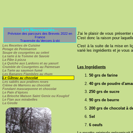
Les Nouveautés...
J'ai le plaisir de vous présente
Prévision des parcours des Brevets 2022 en
France
C'est donc la raison pour laquelle
Traversée du Vercors à ski
Les Recettes de Cuisine
C'est à la suite de la mise en l
Potage de Potimarron
varié les ingrédients et je vous
Soupe de courgettes au celeri
La tarte à la Tomme de Savoie
La Pâte à pizza
La Quiche aux Lardons et au yaourt
Les Ingrédients
Crumble de Courgettes au Parmesan
La Tarte au saumon fumé
Les Bananes Flambées au rhum
50 grs de farine
Le Gâteau au chocolat
Les sablés aux pralines roses
40 grs de poudre d'am
Crème de Marrons au chocolat
Fondant mascarponne et chocolat
250 grs de sucre
Le Pain d'épices
La Brioche Maison Saint Genix ou Kouglof
Le Flan aux mirabelles
90 grs de beurre
La Girolle
200 grs de chocolat à d
Sel
6 oeufs
La recette originale préconisait 