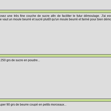
sez une très fine couche de sucre afin de faciliter le futur démoulage. J'ai e
ne vaut un moule beurré et sucré plutôt qu'un moule beurré et fariné pour bien démoul
 250 grs de sucre en poudre...
uper 90 grs de beurre coupé en petits morceaux...