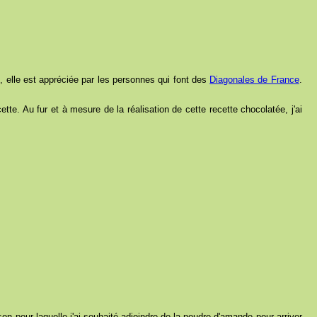
 elle est appréciée par les personnes qui font des
Diagonales de France
.
te. Au fur et à mesure de la réalisation de cette recette chocolatée, j'ai
ison pour laquelle j'ai souhaité adjoindre de la poudre d'amande pour arriver