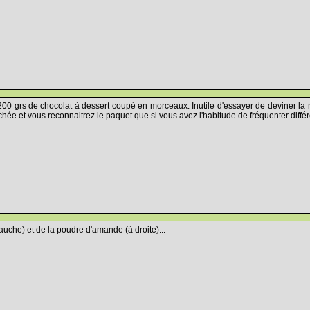
e 200 grs de chocolat à dessert coupé en morceaux. Inutile d'essayer de deviner la 
hée et vous reconnaitrez le paquet que si vous avez l'habitude de fréquenter différ
auche) et de la poudre d'amande (à droite)...