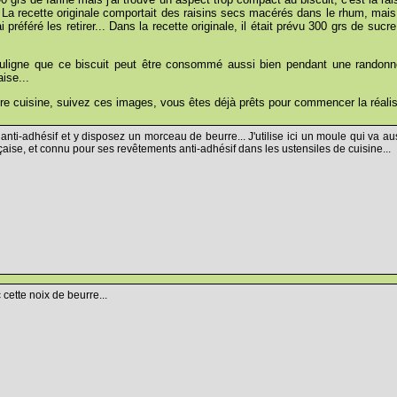
 La recette originale comportait des raisins secs macérés dans le rhum, mais 
i préféré les retirer... Dans la recette originale, il était prévu 300 grs de suc
uligne que ce biscuit peut être consommé aussi bien pendant une randonné
ise...
re cuisine, suivez ces images, vous êtes déjà prêts pour commencer la réalis
nti-adhésif et y disposez un morceau de beurre... J'utilise ici un moule qui va au
çaise, et connu pour ses revêtements anti-adhésif dans les ustensiles de cuisine...
cette noix de beurre...