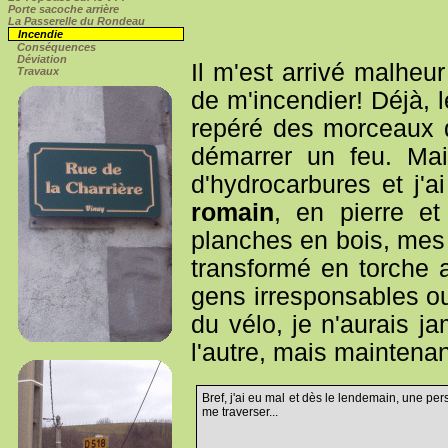
Porte sacoche arrière
La Passerelle du Rondeau
Incendie
Conséquences
Déviation
Il m'est arrivé malheu
Travaux
de m'incendier! Déjà, 
repéré des morceaux d
démarrer un feu. Ma
d'hydrocarbures et j'a
romain
, en pierre et
planches en bois, mes 
transformé en torche 
gens irresponsables ou
du vélo, je n'aurais j
l'autre, mais maintenan
Bref, j'ai eu mal et dès le lendemain, une pe
me traverser...