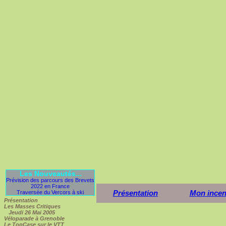
Les Nouveautés...
Prévision des parcours des Brevets
2022 en France
Présentation
Mon incen
Traversée du Vercors à ski
Présentation
Les Masses Critiques
Jeudi 26 Mai 2005
Véloparade à Grenoble
Le TopCase sur le VTT