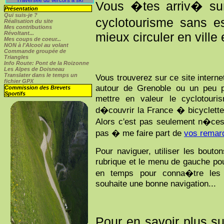
Vous �tes arriv� sur
Présentation
Qui suis-je ?
cyclotourisme sans e
Réalisation du site
Mes contributions
Révoltant...
mieux circuler en ville
Mes coups de coeur...
NON
à l'Alcool au volant
Commande groupée de
Triangles
Info Route: Pont de la Roizonne
Les Alpes de Doisneau
Translater dans le temps un
Vous trouverez sur ce site inter
fichier GPX
autour de Grenoble ou un peu p
Commission des Brevets
Sportifs
mettre en valeur le cyclotour
d�couvrir la France � bicyclette.
Alors c'est pas seulement n�cess
pas � me faire part de
vos remar
Pour naviguer, utiliser les bout
rubrique et le menu de gauche po
en temps pour conna�tre les 
souhaite une bonne navigation...
Pour en savoir plus 