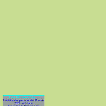
Les Nouveautés...
Prévision des parcours des Brevets
2022 en France
Traversée du Vercors à ski