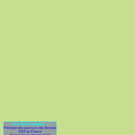
Les Nouveautés...
Prévision des parcours des Brevets
2022 en France
Traversée du Vercors à ski