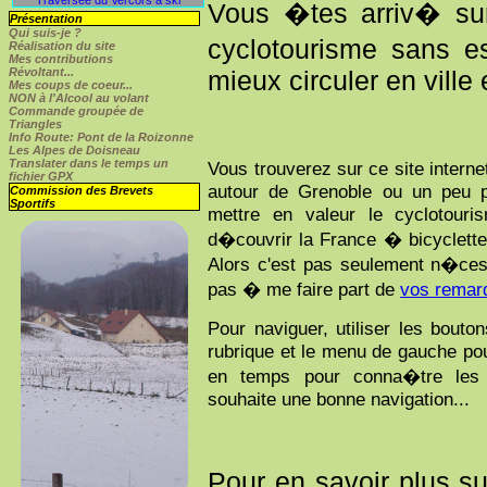
Vous �tes arriv� sur
Présentation
Qui suis-je ?
cyclotourisme sans e
Réalisation du site
Mes contributions
Révoltant...
mieux circuler en ville
Mes coups de coeur...
NON
à l'Alcool au volant
Commande groupée de
Triangles
Info Route: Pont de la Roizonne
Les Alpes de Doisneau
Translater dans le temps un
Vous trouverez sur ce site inter
fichier GPX
autour de Grenoble ou un peu p
Commission des Brevets
Sportifs
mettre en valeur le cyclotour
d�couvrir la France � bicyclette.
Alors c'est pas seulement n�cess
pas � me faire part de
vos remar
Pour naviguer, utiliser les bout
rubrique et le menu de gauche po
en temps pour conna�tre les 
souhaite une bonne navigation...
Pour en savoir plus 