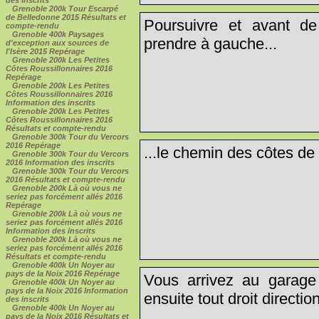
Grenoble 200k Tour Escarpé
de Belledonne 2015 Résultats et
Poursuivre et avant de
compte-rendu
Grenoble 400k Paysages
prendre à gauche...
d'exception aux sources de
l'Isère 2015 Repérage
Grenoble 200k Les Petites
Côtes Roussillonnaires 2016
Repérage
Grenoble 200k Les Petites
Côtes Roussillonnaires 2016
Information des inscrits
Grenoble 200k Les Petites
Côtes Roussillonnaires 2016
Résultats et compte-rendu
Grenoble 300k Tour du Vercors
2016 Repérage
...le chemin des côtes de T
Grenoble 300k Tour du Vercors
2016 Information des inscrits
Grenoble 300k Tour du Vercors
2016 Résultats et compte-rendu
Grenoble 200k Là où vous ne
seriez pas forcément allés 2016
Repérage
Grenoble 200k Là où vous ne
seriez pas forcément allés 2016
Information des inscrits
Grenoble 200k Là où vous ne
seriez pas forcément allés 2016
Résultats et compte-rendu
Grenoble 400k Un Noyer au
pays de la Noix 2016 Repérage
Vous arrivez au garage 
Grenoble 400k Un Noyer au
pays de la Noix 2016 Information
ensuite tout droit directio
des inscrits
Grenoble 400k Un Noyer au
pays de la Noix 2016 Résultats et