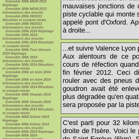
Grenoble 300k MGM 2012
mauvaises jonctions de 
Repérage
Grenoble 300k MGM 2013
piste cyclable qui monte 
Informations des inscrits
Grenoble 200k 09/2013
Résultats et compte-rendu
appelé pont d'Oxford. Ap
Grenoble 200k 09/2013
Informations des inscrits
à droite...
Grenoble 200k 2014 Repérage
Grenoble 200k 2014
Informations des inscrits
Grenoble 200k 2014 Résultats
et compte-rendu
...et suivre Valence Lyon p
Grenoble 300k Tour Vercors
2014 Repérage
Aux alentours de ce pon
Grenoble 300k 2014
Informations des inscrits
cours de réfection quand 
Grenoble 300k 2014 Résultats
et compte-rendu
fin février 2012. Ceci d
Grenoble 200k en Isère 2014
Repérage
rouler avec des pneus d
Grenoble 200k en Isère 2014
Informations des inscrits
goudron avait été enlevé
Grenoble 200k 2014 Résultats
et compte-rendu
Grenoble 300k Vivarais 2014
plus dégradée qu'en quat
Repérage
Grenoble 300k Vivarais 2014
sera proposée par la piste
Informations des inscrits
Grenoble 300k 2014 Résultats
et compte-rendu
Grenoble 400k Drôme 2014
Repérage
C'est parti pour 32 kilom
Grenoble 400k Drôme 2014
Informations des inscrits
droite de l'Isère. Voici 
Grenoble 600k 2014 Repérage
Grenoble 600k 2014
de Saint Egrève (6km). S
Informations des inscrits