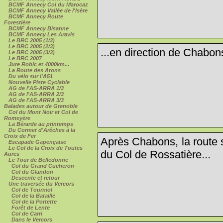
BCMF Annecy Col du Marocaz
BCMF Annecy Vallée de l'Isère
BCMF Annecy Route
Forestière
BCMF Annecy Bisanne
BCMF Annecy Les Aravis
Le BRC 2005 (1/3)
Le BRC 2005 (2/3)
...en direction de Chabons
Le BRC 2005 (3/3)
Le BRC 2007
Jure Robic et 4000km...
La Route des Arons
Du vélo sur l'A51
Nouvelle Piste Cyclable
AG de l'AS-ARRA 1/3
AG de l'AS-ARRA 2/3
AG de l'AS-ARRA 3/3
Balades autour de Grenoble
Col du Mont Noir et Col de
Romeyère
La Bérarde au printemps
Du Cormet d'Arêches à la
Croix de Fer
Après Chabons, la route 
Escapade Gapençaise
Le Col de la Croix de Toutes
du Col de Rossatière...
Aures
Le Tour de Belledonne
Col du Grand Cucheron
Col du Glandon
Descente et retour
Une traversée du Vercors
Col de Tourniol
Col de la Bataille
Col de la Portette
Forêt de Lente
Col de Carri
Dans le Vercors