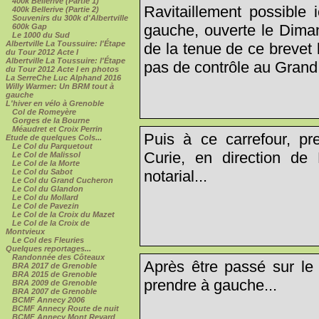
400k Bellerive (Partie 1)
Ravitaillement possible 
400k Bellerive (Partie 2)
Souvenirs du 300k d'Albertville
gauche, ouverte le Dima
600k Gap
Le 1000 du Sud
Albertville La Toussuire: l'Étape
de la tenue de ce brevet l
du Tour 2012 Acte I
Albertville La Toussuire: l'Étape
pas de contrôle au Grand
du Tour 2012 Acte I en photos
La SerreChe Luc Alphand 2016
Willy Warmer: Un BRM tout à
gauche
L'hiver en vélo à Grenoble
Col de Romeyère
Gorges de la Bourne
Méaudret et Croix Perrin
Puis à ce carrefour, pr
Etude de quelques Cols...
Le Col du Parquetout
Curie, en direction de 
Le Col de Malissol
Le Col de la Morte
notarial...
Le Col du Sabot
Le Col du Grand Cucheron
Le Col du Glandon
Le Col du Mollard
Le Col de Pavezin
Le Col de la Croix du Mazet
Le Col de la Croix de
Montvieux
Le Col des Fleuries
Quelques reportages...
Randonnée des Côteaux
Après être passé sur le 
BRA 2017 de Grenoble
BRA 2015 de Grenoble
prendre à gauche...
BRA 2009 de Grenoble
BRA 2007 de Grenoble
BCMF Annecy 2006
BCMF Annecy Route de nuit
BCMF Annecy Mont Revard