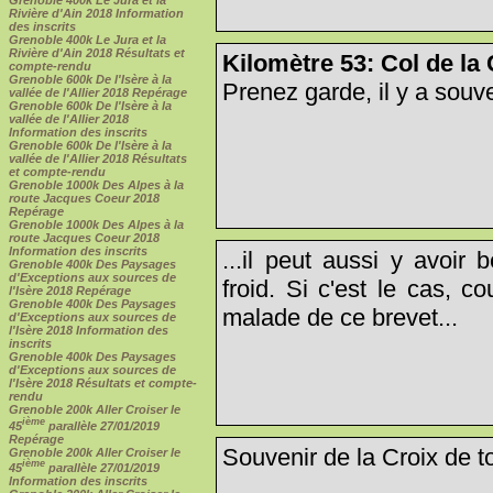
Rivière d'Ain 2018 Information
des inscrits
Grenoble 400k Le Jura et la
Rivière d'Ain 2018 Résultats et
Kilomètre 53: Col de la
compte-rendu
Grenoble 600k De l'Isère à la
Prenez garde, il y a souve
vallée de l'Allier 2018 Repérage
Grenoble 600k De l'Isère à la
vallée de l'Allier 2018
Information des inscrits
Grenoble 600k De l'Isère à la
vallée de l'Allier 2018 Résultats
et compte-rendu
Grenoble 1000k Des Alpes à la
route Jacques Coeur 2018
Repérage
Grenoble 1000k Des Alpes à la
route Jacques Coeur 2018
Information des inscrits
...il peut aussi y avoir 
Grenoble 400k Des Paysages
d'Exceptions aux sources de
froid. Si c'est le cas, 
l'Isère 2018 Repérage
Grenoble 400k Des Paysages
malade de ce brevet...
d'Exceptions aux sources de
l'Isère 2018 Information des
inscrits
Grenoble 400k Des Paysages
d'Exceptions aux sources de
l'Isère 2018 Résultats et compte-
rendu
Grenoble 200k Aller Croiser le
ième
45
parallèle 27/01/2019
Repérage
Souvenir de la Croix de to
Grenoble 200k Aller Croiser le
ième
45
parallèle 27/01/2019
Information des inscrits