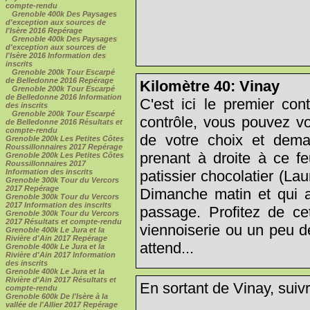
compte-rendu
Grenoble 400k Des Paysages
d'exception aux sources de
l'Isère 2016 Repérage
Grenoble 400k Des Paysages
d'exception aux sources de
l'Isère 2016 Information des
inscrits
Grenoble 200k Tour Escarpé
de Belledonne 2016 Repérage
Kilomètre 40: Vinay
Grenoble 200k Tour Escarpé
de Belledonne 2016 Information
C'est ici le premier con
des inscrits
Grenoble 200k Tour Escarpé
contrôle, vous pouvez 
de Belledonne 2016 Résultats et
compte-rendu
de votre choix et dem
Grenoble 200k Les Petites Côtes
Roussillonnaires 2017 Repérage
prenant à droite à ce fe
Grenoble 200k Les Petites Côtes
Roussillonnaires 2017
patissier chocolatier (L
Information des inscrits
Grenoble 300k Tour du Vercors
2017 Repérage
Dimanche matin et qui a
Grenoble 300k Tour du Vercors
2017 Information des inscrits
passage. Profitez de c
Grenoble 300k Tour du Vercors
2017 Résultats et compte-rendu
viennoiserie ou un peu d
Grenoble 400k Le Jura et la
Rivière d'Ain 2017 Repérage
attend...
Grenoble 400k Le Jura et la
Rivière d'Ain 2017 Information
des inscrits
Grenoble 400k Le Jura et la
Rivière d'Ain 2017 Résultats et
En sortant de Vinay, suivr
compte-rendu
Grenoble 600k De l'Isère à la
vallée de l'Allier 2017 Repérage