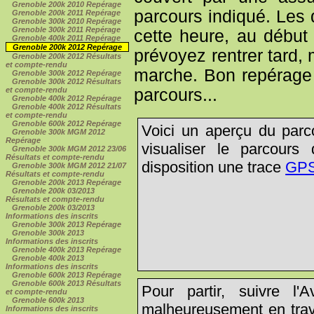
Grenoble 200k 2010 Repérage
parcours indiqué. Les 
Grenoble 200k 2011 Repérage
Grenoble 300k 2010 Repérage
Grenoble 300k 2011 Repérage
cette heure, au début 
Grenoble 400k 2011 Repérage
Grenoble 200k 2012 Repérage
prévoyez rentrer tard,
Grenoble 200k 2012 Résultats
et compte-rendu
marche. Bon repérage v
Grenoble 300k 2012 Repérage
Grenoble 300k 2012 Résultats
parcours...
et compte-rendu
Grenoble 400k 2012 Repérage
Grenoble 400k 2012 Résultats
et compte-rendu
Grenoble 600k 2012 Repérage
Voici un aperçu du parc
Grenoble 300k MGM 2012
Repérage
visualiser le parcours 
Grenoble 300k MGM 2012 23/06
Résultats et compte-rendu
disposition une trace
GP
Grenoble 300k MGM 2012 21/07
Résultats et compte-rendu
Grenoble 200k 2013 Repérage
Grenoble 200k 03/2013
Résultats et compte-rendu
Grenoble 200k 03/2013
Informations des inscrits
Grenoble 300k 2013 Repérage
Grenoble 300k 2013
Informations des inscrits
Grenoble 400k 2013 Repérage
Grenoble 400k 2013
Informations des inscrits
Grenoble 600k 2013 Repérage
Grenoble 600k 2013 Résultats
Pour partir, suivre l
et compte-rendu
Grenoble 600k 2013
malheureusement en trav
Informations des inscrits