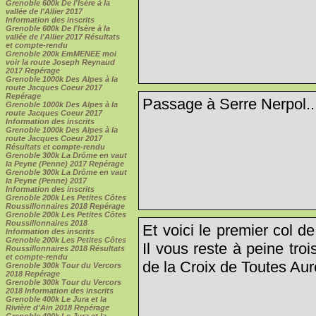
Grenoble 600k De l'Isère à la
vallée de l'Allier 2017
Information des inscrits
Grenoble 600k De l'Isère à la
vallée de l'Allier 2017 Résultats
et compte-rendu
Grenoble 200k EmMENEE moi
voir la route Joseph Reynaud
2017 Repérage
Grenoble 1000k Des Alpes à la
route Jacques Coeur 2017
Repérage
Passage à Serre Nerpol..
Grenoble 1000k Des Alpes à la
route Jacques Coeur 2017
Information des inscrits
Grenoble 1000k Des Alpes à la
route Jacques Coeur 2017
Résultats et compte-rendu
Grenoble 300k La Drôme en vaut
la Peyne (Penne) 2017 Repérage
Grenoble 300k La Drôme en vaut
la Peyne (Penne) 2017
Information des inscrits
Grenoble 200k Les Petites Côtes
Roussillonnaires 2018 Repérage
Grenoble 200k Les Petites Côtes
Roussillonnaires 2018
Et voici le premier col d
Information des inscrits
Grenoble 200k Les Petites Côtes
Il vous reste à peine troi
Roussillonnaires 2018 Résultats
et compte-rendu
de la Croix de Toutes Aur
Grenoble 300k Tour du Vercors
2018 Repérage
Grenoble 300k Tour du Vercors
2018 Information des inscrits
Grenoble 400k Le Jura et la
Rivière d'Ain 2018 Repérage
Grenoble 400k Le Jura et la