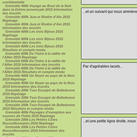
confidentielle
Grenoble 400k Voyage au Bout de la Nuit
dans la Drôme provençale 2015 Information
...et un suivant qui nous ammène
des inscrits
Grenoble 400k Jura et Rivière d'Ain 2015
Repérage
Grenoble 400k Jura et Rivière d'Ain 2015
Information des inscrits
Grenoble 600k Les trois Bijoux 2015
Repérage
Grenoble 600k Les trois Bijoux 2015
Information des inscrits
Grenoble 600k Les trois Bijoux 2015
Résultats et compte-rendu
Grenoble 600k De l'Isère à la vallée de
l'Allier 2015 Repérage
Grenoble 600k De l'Isère à la vallée de
l'Allier 2015 Information des inscrits
Par d'agréables lacets...
Grenoble 600k De l'Isère à la vallée de
l'Allier 2015 Résultats et compte-rendu
Grenoble 400k Un Noyer au pays de la Noix
2015 Repérage
Grenoble 400k Un Noyer au pays de la Noix
2015 Information des inscrits
Grenoble 200k Tour Escarpé de Belledonne
2015 Repérage
Grenoble 200k Tour Escarpé de Belledonne
2015 Information des inscrits
Grenoble 200k Tour Escarpé de Belledonne
2015 Résultats et compte-rendu
Grenoble 400k Paysages d'exception aux
sources de l'Isère 2015 Repérage
Grenoble 200k Les Petites Côtes
...et une petite ligne droite, nou
Roussillonnaires 2016 Repérage
Grenoble 200k Les Petites Côtes
Roussillonnaires 2016 Information des
inscrits