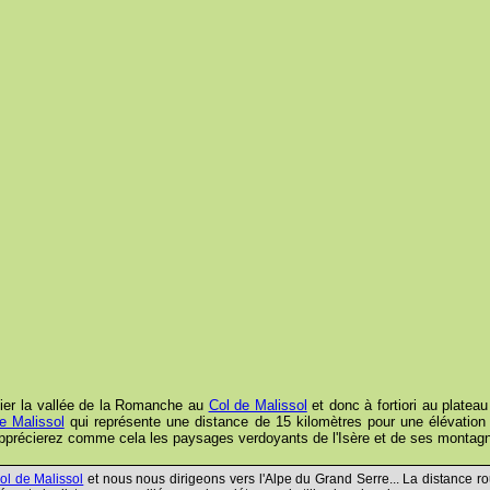
lier la vallée de la Romanche au
Col de Malissol
et donc à fortiori au plate
e Malissol
qui représente une distance de 15 kilomètres pour une élévation 
apprécierez comme cela les paysages verdoyants de l'Isère et de ses montagn
ol de Malissol
et nous nous dirigeons vers l'Alpe du Grand Serre... La distance rou