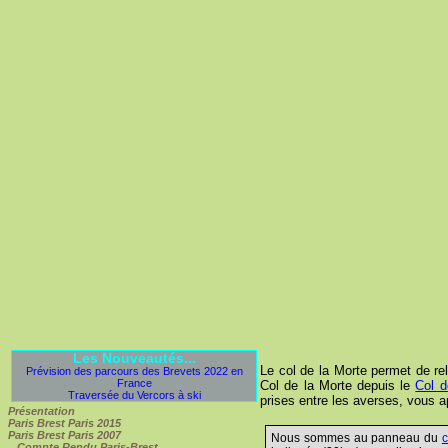
Les Nouveautés...
Le col de la Morte permet de re
Prévision des parcours des Brevets 2022 en
France
Col de la Morte depuis le
Col d
Traversée du Vercors à ski
prises entre les averses, vous 
Présentation
Paris Brest Paris 2015
Paris Brest Paris 2007
Nous sommes au panneau du
c
Compte Rendu Paris-Brest