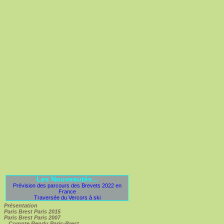
Les Nouveautés...
Prévision des parcours des Brevets 2022 en
France
Traversée du Vercors à ski
Présentation
Paris Brest Paris 2015
Paris Brest Paris 2007
Compte Rendu Paris-Brest