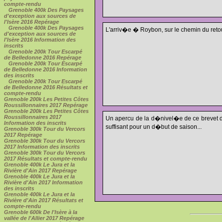
compte-rendu
Grenoble 400k Des Paysages
d'exception aux sources de
l'Isère 2016 Repérage
Grenoble 400k Des Paysages
L'arriv�e � Roybon, sur le chemin du retou
d'exception aux sources de
l'Isère 2016 Information des
inscrits
Grenoble 200k Tour Escarpé
de Belledonne 2016 Repérage
Grenoble 200k Tour Escarpé
de Belledonne 2016 Information
des inscrits
Grenoble 200k Tour Escarpé
de Belledonne 2016 Résultats et
compte-rendu
Grenoble 200k Les Petites Côtes
Roussillonnaires 2017 Repérage
Grenoble 200k Les Petites Côtes
Roussillonnaires 2017
Un apercu de la d�nivel�e de ce brevet d
Information des inscrits
suffisant pour un d�but de saison...
Grenoble 300k Tour du Vercors
2017 Repérage
Grenoble 300k Tour du Vercors
2017 Information des inscrits
Grenoble 300k Tour du Vercors
2017 Résultats et compte-rendu
Grenoble 400k Le Jura et la
Rivière d'Ain 2017 Repérage
Grenoble 400k Le Jura et la
Rivière d'Ain 2017 Information
des inscrits
Grenoble 400k Le Jura et la
Rivière d'Ain 2017 Résultats et
compte-rendu
Grenoble 600k De l'Isère à la
vallée de l'Allier 2017 Repérage