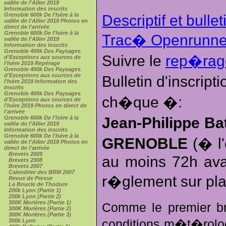
vallée de l'Allier 2019
Information des inscrits
Grenoble 600k De l'Isère à la
Descriptif et bullet
vallée de l'Allier 2019 Photos en
direct de l'arrivée
Grenoble 600k De l'Isère à la
Trac� Openrunne
vallée de l'Allier 2019
Information des inscrits
Grenoble 400k Des Paysages
Suivre le
rep�ra
d'Exceptions aux sources de
l'Isère 2019 Repérage
Grenoble 400k Des Paysages
d'Exceptions aux sources de
Bulletin d'inscrip
l'Isère 2019 Information des
inscrits
Grenoble 400k Des Paysages
ch�que �:
d'Exceptions aux sources de
l'Isère 2019 Photos en direct de
l'arrivée
Grenoble 600k De l'Isère à la
Jean-Philippe Ba
vallée de l'Allier 2019
Information des inscrits
Grenoble 600k De l'Isère à la
GRENOBLE
(� l'
vallée de l'Allier 2019 Photos en
direct de l'arrivée
Brevets 2009
au moins 72h avan
Brevets 2008
Brevets 2007
Calendrier des BRM 2007
r�glement sur pla
Revue de Presse
La Boucle de Thodure
200k Lyon (Partie 1)
200k Lyon (Partie 2)
300K Morières (Partie 1)
Comme le premier b
300K Morières (Partie 2)
300K Morières (Partie 3)
300k Lyon
conditions m�t�rolog