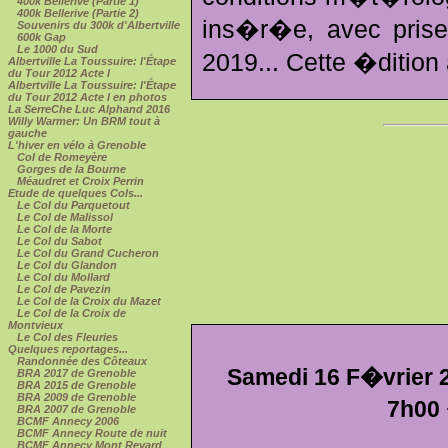
400k Bellerive (Partie 1)
400k Bellerive (Partie 2)
ins�r�e, avec prise
Souvenirs du 300k d'Albertville
600k Gap
Le 1000 du Sud
2019... Cette �dition
Albertville La Toussuire: l'Étape
du Tour 2012 Acte I
Albertville La Toussuire: l'Étape
du Tour 2012 Acte I en photos
La SerreChe Luc Alphand 2016
Willy Warmer: Un BRM tout à
gauche
L'hiver en vélo à Grenoble
Col de Romeyère
Gorges de la Bourne
Méaudret et Croix Perrin
Etude de quelques Cols...
Le Col du Parquetout
Le Col de Malissol
Le Col de la Morte
Le Col du Sabot
Le Col du Grand Cucheron
Le Col du Glandon
Le Col du Mollard
Le Col de Pavezin
Le Col de la Croix du Mazet
Le Col de la Croix de
Montvieux
Le Col des Fleuries
Quelques reportages...
Randonnée des Côteaux
Samedi 16 F�vrier 2
BRA 2017 de Grenoble
BRA 2015 de Grenoble
BRA 2009 de Grenoble
7h00
BRA 2007 de Grenoble
BCMF Annecy 2006
BCMF Annecy Route de nuit
BCMF Annecy Mont Revard