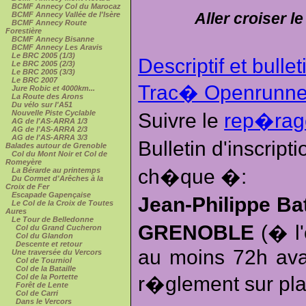
BCMF Annecy Col du Marocaz
Aller croiser le
BCMF Annecy Vallée de l'Isère
BCMF Annecy Route
Forestière
BCMF Annecy Bisanne
BCMF Annecy Les Aravis
Le BRC 2005 (1/3)
Descriptif et bullet
Le BRC 2005 (2/3)
Le BRC 2005 (3/3)
Le BRC 2007
Trac� Openrunne
Jure Robic et 4000km...
La Route des Arons
Du vélo sur l'A51
Nouvelle Piste Cyclable
Suivre le
rep�ra
AG de l'AS-ARRA 1/3
AG de l'AS-ARRA 2/3
AG de l'AS-ARRA 3/3
Bulletin d'inscrip
Balades autour de Grenoble
Col du Mont Noir et Col de
Romeyère
ch�que �:
La Bérarde au printemps
Du Cormet d'Arêches à la
Croix de Fer
Escapade Gapençaise
Jean-Philippe Ba
Le Col de la Croix de Toutes
Aures
Le Tour de Belledonne
GRENOBLE
(� l'
Col du Grand Cucheron
Col du Glandon
Descente et retour
au moins 72h avan
Une traversée du Vercors
Col de Tourniol
Col de la Bataille
Col de la Portette
r�glement sur pla
Forêt de Lente
Col de Carri
Dans le Vercors