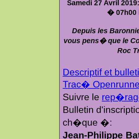
Samedi 27 Avril 2019
� 07h00 
Depuis les Baronni
vous pens� que le Col
Roc T
Descriptif et bullet
Trac� Openrunne
Suivre le
rep�ra
Bulletin d'inscrip
ch�que �:
Jean-Philippe Ba