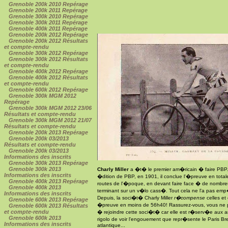
Grenoble 200k 2010 Repérage
Grenoble 200k 2011 Repérage
Grenoble 300k 2010 Repérage
Grenoble 300k 2011 Repérage
Grenoble 400k 2011 Repérage
Grenoble 200k 2012 Repérage
Grenoble 200k 2012 Résultats
et compte-rendu
Grenoble 300k 2012 Repérage
Grenoble 300k 2012 Résultats
et compte-rendu
Grenoble 400k 2012 Repérage
Grenoble 400k 2012 Résultats
et compte-rendu
Grenoble 600k 2012 Repérage
Grenoble 300k MGM 2012
Repérage
Grenoble 300k MGM 2012 23/06
Résultats et compte-rendu
Grenoble 300k MGM 2012 21/07
Résultats et compte-rendu
Grenoble 200k 2013 Repérage
Grenoble 200k 03/2013
Résultats et compte-rendu
Grenoble 200k 03/2013
Informations des inscrits
Grenoble 300k 2013 Repérage
Grenoble 300k 2013
Charly Miller
a �t� le premier am�ricain � faire PBP.
Informations des inscrits
�dition de PBP, en 1901, il conclue l'�preuve en tota
Grenoble 400k 2013 Repérage
routes de l'�poque, en devant faire face � de nombre
Grenoble 400k 2013
terminant sur un v�lo cass�. Tout cela ne l'a pas em
Informations des inscrits
Depuis, la soci�t� Charly Miller
r�compense
celles et 
Grenoble 600k 2013 Repérage
�preuve en moins de 56h40! Rassurez-vous, vous ne 
Grenoble 600k 2013 Résultats
et compte-rendu
� rejoindre cette soci�t� car elle est r�serv�e aux a
Grenoble 600k 2013
rigolo de voir l'engouement que repr�sente le Paris Bre
Informations des inscrits
atlantique...