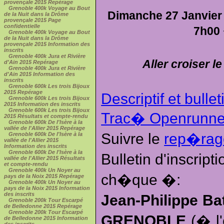
provençale 2015 Repérage
Grenoble 400k Voyage au Bout
Dimanche 27 Janvier 
de la Nuit dans la Drôme
provençale 2015 Page
confidentielle
7h00
Grenoble 400k Voyage au Bout
de la Nuit dans la Drôme
provençale 2015 Information des
inscrits
Grenoble 400k Jura et Rivière
Aller croiser le
d'Ain 2015 Repérage
Grenoble 400k Jura et Rivière
d'Ain 2015 Information des
inscrits
Grenoble 600k Les trois Bijoux
2015 Repérage
Descriptif et bullet
Grenoble 600k Les trois Bijoux
2015 Information des inscrits
Grenoble 600k Les trois Bijoux
Trac� Openrunne
2015 Résultats et compte-rendu
Grenoble 600k De l'Isère à la
vallée de l'Allier 2015 Repérage
Suivre le
rep�ra
Grenoble 600k De l'Isère à la
vallée de l'Allier 2015
Information des inscrits
Grenoble 600k De l'Isère à la
Bulletin d'inscrip
vallée de l'Allier 2015 Résultats
et compte-rendu
Grenoble 400k Un Noyer au
ch�que �:
pays de la Noix 2015 Repérage
Grenoble 400k Un Noyer au
pays de la Noix 2015 Information
des inscrits
Jean-Philippe Ba
Grenoble 200k Tour Escarpé
de Belledonne 2015 Repérage
Grenoble 200k Tour Escarpé
GRENOBLE
(� l'
de Belledonne 2015 Information
des inscrits