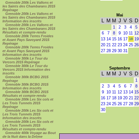
Grenoble 200k Les Vallons et
les Saints des Chambarans 2015
Repérage
Grenoble 200k Les Vallons et
Mai
les Saints des Chambarans 2015
L
M
M
J
V
S
D
Information des inscrits
Grenoble 200k Les Vallons et
1
2
3
4
5
les Saints des Chambarans 2015
Résultats et compte-rendu
6
7
8
9
10
11
12
Grenoble 200k Terres Froides
13
14
15
16
17
19
18
et Avant Pays Savoyard 2015
Repérage
20
21
22
23
24
25
26
Grenoble 200k Terres Froides
27
28
29
30
31
et Avant Pays Savoyard 2015
Information des inscrits
Grenoble 300k Le Tour du
Vercors 2015 Repérage
Grenoble 300k Le Tour du
Septembre
Vercors 2015 Information des
L
M
M
J
V
S
D
inscrits
Grenoble 300k BCBG 2015
1
Repérage
Grenoble 300k BCBG 2015
2
3
4
5
6
7
8
Information des inscrits
9
10
11
12
13
14
15
Grenoble 300k BCBG 2015
Résultats et compte-rendu
16
17
18
19
20
21
22
Grenoble 200k Les Six cols et
Les Trois Tunnels 2015
23
24
25
26
27
28
29
Repérage
30
Grenoble 200k Les Six cols et
Les Trois Tunnels 2015
Information des inscrits
Grenoble 200k Les Six cols et
Les Trois Tunnels 2015
Résultats et compte-rendu
Grenoble 400k Voyage au Bout
de la Nuit dans la Drôme