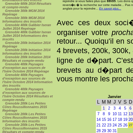
rejoindre si vous faites plus que
88h55
. Les dons q
Grenoble 600k 2014 Résultats
revers�s � la recherche sur cette maladie... Pas n
et compte-rendu
anglais pour la rejoindre...
En savoir plus...
Grenoble 300k MGM 2014
Repérage
Grenoble 300k MGM 2014
Avec ces deux soci�
Informations des inscrits
Grenoble 400k Galibier Iseran
Juillet 2014 Repérage
organiser votre
proch
Grenoble 400k Galibier Iseran
Juillet 2014 Informations des
retour... Quoiqu'il en s
inscrits
Grenoble 200k Initiation 2014
Repérage
4 brevets, 200k, 300k,
Grenoble 200k Initiation 2014
Informations des inscrits
Grenoble 200k Initiation 2014
ligne de d�part. C'est 
Résultats et compte-rendu
Grenoble 400k Paysages
d'exception aux sources de
brevets au d�part de
l'Isère Octobre 2014 Repérage
Grenoble 400k Paysages
vous montre les procha
d'exception aux sources de
l'Isère Octobre 2014 Information
des inscrits
Grenoble 400k Paysages
d'exception aux sources de
Janvier
l'Isère Octobre 2014 Résultats et
compte-rendu
L
M
M
J
V
S
D
Grenoble 200k Les Petites
Côtes Roussillonnaires 2015
1
2
3
4
5
6
Repérage
7
8
9
10
11
12
13
Grenoble 200k Les Petites
Côtes Roussillonnaires 2015
14
15
16
17
18
19
20
Information des inscrits
21
22
23
24
25
26
Grenoble 200k Les Petites
27
Côtes Roussillonnaires 2015
28
29
30
31
Résultats et compte-rendu