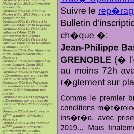
Rivière d'Ain 2018 Information
des inscrits
Suivre le
rep�ra
Grenoble 400k Le Jura et la
Rivière d'Ain 2018 Résultats et
compte-rendu
Bulletin d'inscrip
Grenoble 600k De l'Isère à la
vallée de l'Allier 2018 Repérage
Grenoble 600k De l'Isère à la
ch�que �:
vallée de l'Allier 2018
Information des inscrits
Grenoble 600k De l'Isère à la
vallée de l'Allier 2018 Résultats
Jean-Philippe Ba
et compte-rendu
Grenoble 1000k Des Alpes à la
route Jacques Coeur 2018
GRENOBLE
(� l'
Repérage
Grenoble 1000k Des Alpes à la
route Jacques Coeur 2018
au moins 72h avan
Information des inscrits
Grenoble 400k Des Paysages
d'Exceptions aux sources de
l'Isère 2018 Repérage
r�glement sur pla
Grenoble 400k Des Paysages
d'Exceptions aux sources de
l'Isère 2018 Information des
inscrits
Comme le premier b
Grenoble 400k Des Paysages
d'Exceptions aux sources de
l'Isère 2018 Résultats et compte-
conditions m�t�rolog
rendu
Grenoble 200k Aller Croiser le
ième
ins�r�e, avec prise
45
parallèle 27/01/2019
Repérage
Grenoble 200k Aller Croiser le
2019... Mais final
ième
45
parallèle 27/01/2019
Information des inscrits