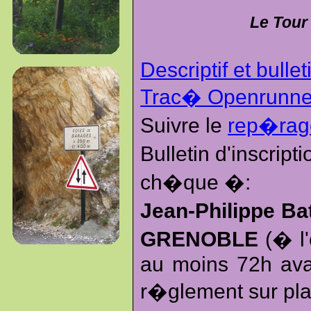
Le Tour
Descriptif et bullet
Trac� Openrunne
Suivre le
rep�ra
Bulletin d'inscrip
ch�que �:
Jean-Philippe Ba
GRENOBLE
(� l'
au moins 72h avan
r�glement sur pla