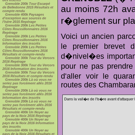
Grenoble 200k Tour Escarpé
au moins 72h avan
de Belledonne 2015 Résultats et
compte-rendu
Grenoble 400k Paysages
r�glement sur pla
d'exception aux sources de
l'Isère 2015 Repérage
Grenoble 200k Les Petites
Côtes Roussillonnaires 2016
Repérage
Voici un ancien parc
Grenoble 200k Les Petites
Côtes Roussillonnaires 2016
Information des inscrits
le premier brevet d
Grenoble 200k Les Petites
Côtes Roussillonnaires 2016
d�nivel�es important
Résultats et compte-rendu
Grenoble 300k Tour du Vercors
2016 Repérage
pour ne pas prendre 
Grenoble 300k Tour du Vercors
2016 Information des inscrits
Grenoble 300k Tour du Vercors
d'aller voir le quar
2016 Résultats et compte-rendu
Grenoble 200k Là où vous ne
routes des Chambaran
seriez pas forcément allés 2016
Repérage
Grenoble 200k Là où vous ne
seriez pas forcément allés 2016
Information des inscrits
Dans la vall�e de l'Is�re avant d'attaquer l
Grenoble 200k Là où vous ne
seriez pas forcément allés 2016
Résultats et compte-rendu
Grenoble 400k Un Noyer au
pays de la Noix 2016 Repérage
Grenoble 400k Un Noyer au
pays de la Noix 2016 Information
des inscrits
Grenoble 400k Un Noyer au
pays de la Noix 2016 Résultats et