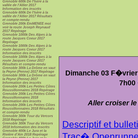
Grenoble 600k De l'Isère à la
vallée de l'Allier 2017
Information des inscrits
Grenoble 600k De l'Isère à la
vallée de l'Allier 2017 Résultats
et compte-rendu
Grenoble 200k EmMENEE moi
voir la route Joseph Reynaud
2017 Repérage
Grenoble 1000k Des Alpes à la
route Jacques Coeur 2017
Repérage
Grenoble 1000k Des Alpes à la
route Jacques Coeur 2017
Information des inscrits
Grenoble 1000k Des Alpes à la
route Jacques Coeur 2017
Résultats et compte-rendu
Grenoble 300k La Drôme en vaut
Dimanche 03 F�vrier 
la Peyne (Penne) 2017 Repérage
Grenoble 300k La Drôme en vaut
la Peyne (Penne) 2017
7h00
Information des inscrits
Grenoble 200k Les Petites Côtes
Roussillonnaires 2018 Repérage
Grenoble 200k Les Petites Côtes
Roussillonnaires 2018
Aller croiser le
Information des inscrits
Grenoble 200k Les Petites Côtes
Roussillonnaires 2018 Résultats
et compte-rendu
Grenoble 300k Tour du Vercors
2018 Repérage
Descriptif et bullet
Grenoble 300k Tour du Vercors
2018 Information des inscrits
Grenoble 400k Le Jura et la
Trac� Openrunne
Rivière d'Ain 2018 Repérage
Grenoble 400k Le Jura et la