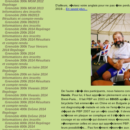
Grenoble 300k MGM 2012
Repérage
D'ailleurs, r�visez votre anglais pour ne pas �tre per
Grenoble 300k MGM 2013
2019...
En savoir plus...
Informations des inscrits
Grenoble 200k 09/2013
Résultats et compte-rendu
Grenoble 200k 09/2013
Informations des inscrits
Grenoble 200k 2014 Repérage
Grenoble 200k 2014
Informations des inscrits
Grenoble 200k 2014 Résultats
et compte-rendu
Grenoble 300k Tour Vercors
2014 Repérage
Grenoble 300k 2014
Informations des inscrits
Grenoble 300k 2014 Résultats
et compte-rendu
Grenoble 200k en Isère 2014
Repérage
Grenoble 200k en Isère 2014
Informations des inscrits
Grenoble 200k 2014 Résultats
et compte-rendu
Grenoble 300k Vivarais 2014
De l'autre c�t� des participants, nous faisons c
Repérage
Hands
. Pour lui, il faut appr�cier pleinement un
Grenoble 300k Vivarais 2014
Informations des inscrits
Brest-Paris... Il fait PBP en 2003 en
88h55
apr�s q
Grenoble 300k 2014 Résultats
bicyclette l'ait emmen�e en Chine et en Bulgarie pou
et compte-rendu
est diagnostiqu� malade et cela ne l'emp�che pa
Grenoble 400k Drôme 2014
d�part de PBP 2007 sur un v�lo couch�. Il devra
Repérage
scl�rose en plaque se complique et il d�c�de en 
Grenoble 400k Drôme 2014
courage et sa volont� qui doivent nous �mouvoir
Informations des inscrits
Grenoble 600k 2014 Repérage
r�compense
celles et ceux qui appr�cieront PBP 
Grenoble 600k 2014
leurs possibilit�s... Pas forc�ment r�serv�e aux
Informations des inscrits