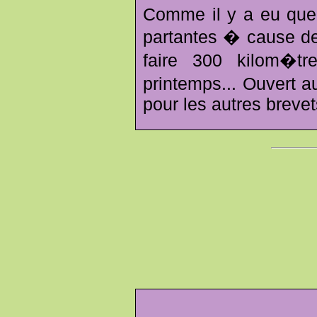
Comme il y a eu que
partantes � cause de
faire 300 kilom�t
printemps... Ouvert 
pour les autres brevet