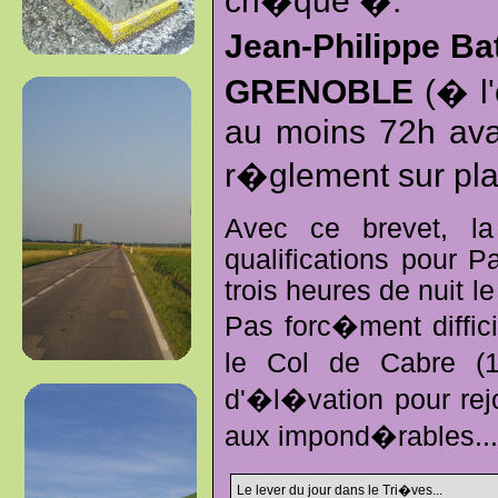
ch�que �:
Jean-Philippe Ba
GRENOBLE
(� l'
au moins 72h avan
r�glement sur pla
Avec ce brevet, la
qualifications pour P
trois heures de nuit l
Pas forc�ment diffic
le Col de Cabre (1
d'�l�vation pour rejo
aux impond�rables... 
Le lever du jour dans le Tri�ves...