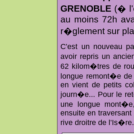
GRENOBLE
(� l'
au moins 72h avan
r�glement sur pla
C'est un nouveau pa
avoir repris un anci
62 kilom�tres de rou
longue remont�e de 3
en vient de petits co
journ�e... Pour le re
une longue mont�e,
ensuite en traversant
rive droitre de l'Is�re.