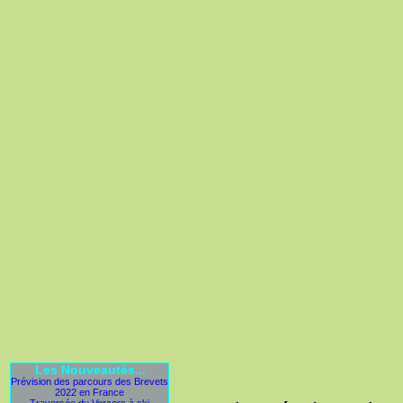
Les Nouveautés...
Prévision des parcours des Brevets
2022 en France
Traversée du Vercors à ski