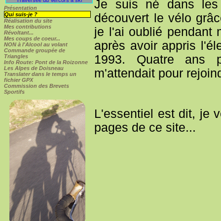
Je suis né dans les 
Présentation
Qui suis-je ?
découvert le vélo gr
Réalisation du site
Mes contributions
je l'ai oublié pendan
Révoltant...
Mes coups de coeur...
après avoir appris l'él
NON
à l'Alcool au volant
Commande groupée de
1993. Quatre ans 
Triangles
Info Route: Pont de la Roizonne
Les Alpes de Doisneau
m'attendait pour rejoind
Translater dans le temps un
fichier GPX
Commission des Brevets
Sportifs
L'essentiel est dit, j
pages de ce site...