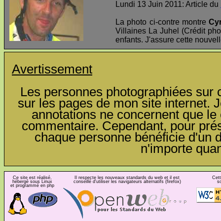
Lundi 13 Juin 2011: Article du
La photo ci-contre montre
Cyr
Villaines La Juhel (Crédit pho
enfants. J'assure cette nouvel
Avertissement
Les personnes photographiées sur ce
sur les pages de mon site internet. J
annotations ne concernent que le c
commentaire. Cependant, pour préser
chaque personne bénéficie d'un dro
n'importe qua
Ce site est réalisé,
Il respecte les nouveaux standards du web et il est
Cett
hébergé sous Linux
conseillé d'utiliser les navigateurs alternatifs (firefox)
s
et programmé en php