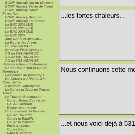
BCMF Annecy Col du Marocaz
BCMF Annecy Vallée de l'Isère
BCMF Annecy Route
...les fortes chaleurs...
Forestière
BCMF Annecy Bisanne
BCMF Annecy Les Aravis
Le BRC 2005 (1/3)
Le BRC 2005 (2/3)
Le BRC 2005 (3/3)
Le BRC 2007
Jure Robic et 4000km...
La Route des Arons
Du vélo sur l'A51
Nouvelle Piste Cyclable
AG de l'AS-ARRA 1/3
AG de l'AS-ARRA 2/3
AG de l'AS-ARRA 3/3
Balades autour de Grenoble
Nous continuons cette mon
Col du Mont Noir et Col de
Romeyère
La Bérarde au printemps
Du Cormet d'Arêches à la
Croix de Fer
Escapade Gapençaise
Le Col de la Croix de Toutes
Aures
Le Tour de Belledonne
Col du Grand Cucheron
Col du Glandon
Descente et retour
Une traversée du Vercors
Col de Tourniol
Col de la Bataille
...et nous voici déjà à 531
Col de la Portette
Forêt de Lente
Col de Carri
Dans le Vercors