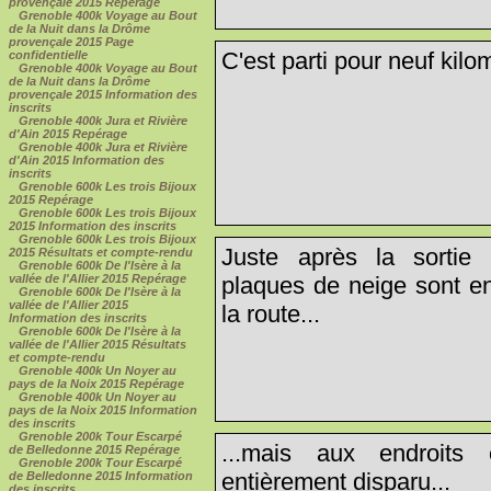
provençale 2015 Repérage
Grenoble 400k Voyage au Bout
de la Nuit dans la Drôme
provençale 2015 Page
C'est parti pour neuf kilo
confidentielle
Grenoble 400k Voyage au Bout
de la Nuit dans la Drôme
provençale 2015 Information des
inscrits
Grenoble 400k Jura et Rivière
d'Ain 2015 Repérage
Grenoble 400k Jura et Rivière
d'Ain 2015 Information des
inscrits
Grenoble 600k Les trois Bijoux
2015 Repérage
Grenoble 600k Les trois Bijoux
2015 Information des inscrits
Grenoble 600k Les trois Bijoux
Juste après la sortie
2015 Résultats et compte-rendu
Grenoble 600k De l'Isère à la
plaques de neige sont en
vallée de l'Allier 2015 Repérage
Grenoble 600k De l'Isère à la
vallée de l'Allier 2015
la route...
Information des inscrits
Grenoble 600k De l'Isère à la
vallée de l'Allier 2015 Résultats
et compte-rendu
Grenoble 400k Un Noyer au
pays de la Noix 2015 Repérage
Grenoble 400k Un Noyer au
pays de la Noix 2015 Information
des inscrits
Grenoble 200k Tour Escarpé
...mais aux endroits
de Belledonne 2015 Repérage
Grenoble 200k Tour Escarpé
entièrement disparu...
de Belledonne 2015 Information
des inscrits