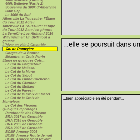
400k Bellerive (Partie 2)
Souvenirs du 300k d'Albertville
600k Gap
Le 1000 du Sud
Albertville La Toussuire: l'Étape
du Tour 2012 Acte I
Albertville La Toussuire: l'Étape
du Tour 2012 Acte I en photos
La SerreChe Luc Alphand 2016
Willy Warmer: Un BRM tout à
gauche
...elle se poursuit dans un
L'hiver en vélo à Grenoble
Col de Romeyère
Gorges de la Bourne
Méaudret et Croix Perrin
Etude de quelques Cols...
Le Col du Parquetout
Le Col de Malissol
Le Col de la Morte
Le Col du Sabot
Le Col du Grand Cucheron
Le Col du Glandon
Le Col du Mollard
Le Col de Pavezin
Le Col de la Croix du Mazet
Le Col de la Croix de
...bien appréciable en été pendant...
Montvieux
Le Col des Fleuries
Quelques reportages...
Randonnée des Côteaux
BRA 2017 de Grenoble
BRA 2015 de Grenoble
BRA 2009 de Grenoble
BRA 2007 de Grenoble
BCMF Annecy 2006
BCMF Annecy Route de nuit
BCMF Annecy Mont Revard