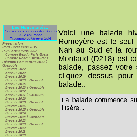
Les Nouveautés...
Voici une balade h
Prévision des parcours des Brevets
2022 en France
Traversée du Vercors à ski
Romeyère est le seul 
Présentation
Paris Brest Paris 2015
Nan au Sud et la rou
Paris Brest Paris 2007
Compte Rendu Paris-Brest
Montaud (D218) est co
Compte Rendu Brest-Paris
Réunion PBP et BRM 2012 à
balade, passez votre 
Grenoble
Brevets 2022
Brevets 2020
cliquez dessus pour 
Brevets 2019
Brevets 2019 à Grenoble
balade...
Brevets 2018
Brevets 2018 à Grenoble
Brevets 2017
Brevets 2017 à Grenoble
La balade commence sur 
Brevets 2016
Brevets 2016 à Grenoble
l'Isère...
Brevets 2015
Brevets 2015 à Grenoble
Brevets 2014
Brevets 2014 à Grenoble
Brevets 2013
Brevets 2013 à Grenoble
Brevets 2012
Brevets 2011
Brevets 2010