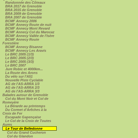
Randonnée des Côteaux
BRA 2017 de Grenoble
BRA 2015 de Grenoble
BRA 2009 de Grenoble
BRA 2007 de Grenoble
BCMF Annecy 2006
BCMF Annecy Route de nuit
BCMF Annecy Mont Revard
BCMF Annecy Col du Marocaz
BCMF Annecy Vallée de l'Isère
BCMF Annecy Route
Forestière
BCMF Annecy Bisanne
BCMF Annecy Les Aravis
Le BRC 2005 (1/3)
Le BRC 2005 (2/3)
Le BRC 2005 (3/3)
Le BRC 2007
Jure Robic et 4000km...
La Route des Arons
Du vélo sur l'A51
Nouvelle Piste Cyclable
AG de l'AS-ARRA 1/3
AG de l'AS-ARRA 2/3
AG de l'AS-ARRA 3/3
Balades autour de Grenoble
Col du Mont Noir et Col de
Romeyère
La Bérarde au printemps
Du Cormet d'Arêches à la
Croix de Fer
Escapade Gapençaise
Le Col de la Croix de Toutes
Aures
Le Tour de Belledonne
Col du Grand Cucheron
Col du Glandon