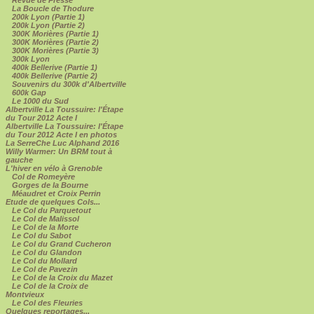
La Boucle de Thodure
200k Lyon (Partie 1)
200k Lyon (Partie 2)
300K Morières (Partie 1)
300K Morières (Partie 2)
300K Morières (Partie 3)
300k Lyon
400k Bellerive (Partie 1)
400k Bellerive (Partie 2)
Souvenirs du 300k d'Albertville
600k Gap
Le 1000 du Sud
Albertville La Toussuire: l'Étape
du Tour 2012 Acte I
Albertville La Toussuire: l'Étape
du Tour 2012 Acte I en photos
La SerreChe Luc Alphand 2016
Willy Warmer: Un BRM tout à
gauche
L'hiver en vélo à Grenoble
Col de Romeyère
Gorges de la Bourne
Méaudret et Croix Perrin
Etude de quelques Cols...
Le Col du Parquetout
Le Col de Malissol
Le Col de la Morte
Le Col du Sabot
Le Col du Grand Cucheron
Le Col du Glandon
Le Col du Mollard
Le Col de Pavezin
Le Col de la Croix du Mazet
Le Col de la Croix de
Montvieux
Le Col des Fleuries
Quelques reportages...