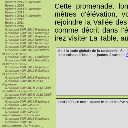
Brevets 2015 à Grenoble
Cette promenade, lo
Brevets 2014
Brevets 2014 à Grenoble
mètres d'élévation, 
Brevets 2013
Brevets 2013 à Grenoble
Brevets 2012
rejoindre la Vallée d
Brevets 2011
Brevets 2010
comme décrit dans l'
Grenoble 200k 2010 Repérage
Grenoble 200k 2011 Repérage
irez visiter La Table, a
Grenoble 300k 2010 Repérage
Grenoble 300k 2011 Repérage
Grenoble 400k 2011 Repérage
Grenoble 200k 2012 Repérage
Grenoble 200k 2012 Résultats
Voici la carte globale de la randonnée. Ses l
et compte-rendu
deux cols dans les ronds jaunes, à savoir le
Grenoble 300k 2012 Repérage
Grenoble 300k 2012 Résultats
et compte-rendu
Grenoble 400k 2012 Repérage
Grenoble 400k 2012 Résultats
et compte-rendu
Grenoble 600k 2012 Repérage
Grenoble 300k MGM 2012
Repérage
Grenoble 300k MGM 2012 23/06
Résultats et compte-rendu
Grenoble 300k MGM 2012 21/07
Résultats et compte-rendu
Grenoble 200k 2013 Repérage
Il est 7h30, ce matin, quand le soleil se lève 
Grenoble 200k 03/2013
Résultats et compte-rendu
Grenoble 200k 03/2013
Informations des inscrits
Grenoble 300k 2013 Repérage
Grenoble 300k 2013
Informations des inscrits