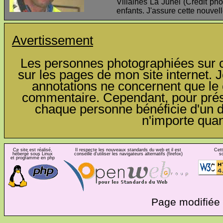
Villaines La Juhel (Crédit pho
enfants. J'assure cette nouvel
Avertissement
Les personnes photographiées sur ce
sur les pages de mon site internet. J
annotations ne concernent que le c
commentaire. Cependant, pour préser
chaque personne bénéficie d'un dro
n'importe qua
Ce site est réalisé,
Il respecte les nouveaux standards du web et il est
Cett
hébergé sous Linux
conseillé d'utiliser les navigateurs alternatifs (firefox)
s
et programmé en php
Page modifiée 