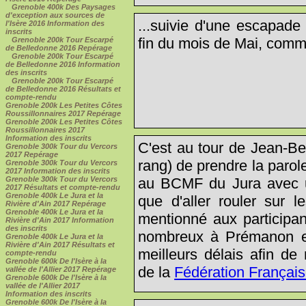
Grenoble 400k Des Paysages
d'exception aux sources de
...suivie d'une escapade
l'Isère 2016 Information des
inscrits
fin du mois de Mai, comm
Grenoble 200k Tour Escarpé
de Belledonne 2016 Repérage
Grenoble 200k Tour Escarpé
de Belledonne 2016 Information
des inscrits
Grenoble 200k Tour Escarpé
de Belledonne 2016 Résultats et
compte-rendu
Grenoble 200k Les Petites Côtes
Roussillonnaires 2017 Repérage
Grenoble 200k Les Petites Côtes
Roussillonnaires 2017
Information des inscrits
C'est au tour de Jean-Be
Grenoble 300k Tour du Vercors
2017 Repérage
rang) de prendre la parole
Grenoble 300k Tour du Vercors
2017 Information des inscrits
au BCMF du Jura avec u
Grenoble 300k Tour du Vercors
2017 Résultats et compte-rendu
Grenoble 400k Le Jura et la
que d'aller rouler sur l
Rivière d'Ain 2017 Repérage
Grenoble 400k Le Jura et la
mentionné aux participan
Rivière d'Ain 2017 Information
des inscrits
nombreux à Prémanon et q
Grenoble 400k Le Jura et la
Rivière d'Ain 2017 Résultats et
meilleurs délais afin de
compte-rendu
Grenoble 600k De l'Isère à la
de la
Fédération Françai
vallée de l'Allier 2017 Repérage
Grenoble 600k De l'Isère à la
vallée de l'Allier 2017
Information des inscrits
Grenoble 600k De l'Isère à la