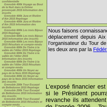
confidentielle
Grenoble 400k Voyage au Bout
de la Nuit dans la Drôme
provençale 2015 Information des
inscrits
Grenoble 400k Jura et Rivière
d'Ain 2015 Repérage
Grenoble 400k Jura et Rivière
d'Ain 2015 Information des
inscrits
Nous faisons connaissance
Grenoble 600k Les trois Bijoux
2015 Repérage
déplacement depuis Aix 
Grenoble 600k Les trois Bijoux
2015 Information des inscrits
l'organisateur du Tour d
Grenoble 600k Les trois Bijoux
2015 Résultats et compte-rendu
Grenoble 600k De l'Isère à la
les deux ans par la
Fédér
vallée de l'Allier 2015 Repérage
Grenoble 600k De l'Isère à la
vallée de l'Allier 2015
Information des inscrits
Grenoble 600k De l'Isère à la
vallée de l'Allier 2015 Résultats
et compte-rendu
Grenoble 400k Un Noyer au
pays de la Noix 2015 Repérage
Grenoble 400k Un Noyer au
pays de la Noix 2015 Information
des inscrits
Grenoble 200k Tour Escarpé
L'exposé financier est
de Belledonne 2015 Repérage
Grenoble 200k Tour Escarpé
si le Président pour
de Belledonne 2015 Information
des inscrits
revanche ils attenden
Grenoble 200k Tour Escarpé
de Belledonne 2015 Résultats et
compte-rendu
de l'année 2006... To