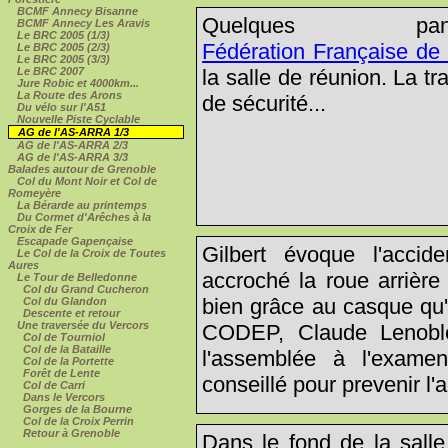
BCMF Annecy Bisanne
Quelques 
BCMF Annecy Les Aravis
Le BRC 2005 (1/3)
Fédération Française de
Le BRC 2005 (2/3)
Le BRC 2005 (3/3)
la salle de réunion. La tr
Le BRC 2007
Jure Robic et 4000km...
La Route des Arons
de sécurité...
Du vélo sur l'A51
Nouvelle Piste Cyclable
AG de l'AS-ARRA 1/3
AG de l'AS-ARRA 2/3
AG de l'AS-ARRA 3/3
Balades autour de Grenoble
Col du Mont Noir et Col de
Romeyère
La Bérarde au printemps
Du Cormet d'Arêches à la
Croix de Fer
Escapade Gapençaise
Gilbert évoque l'accid
Le Col de la Croix de Toutes
Aures
accroché la roue arrière
Le Tour de Belledonne
Col du Grand Cucheron
bien grâce au casque qu'i
Col du Glandon
Descente et retour
Une traversée du Vercors
CODEP, Claude Lenoble, 
Col de Tourniol
Col de la Bataille
l'assemblée à l'exame
Col de la Portette
Forêt de Lente
conseillé pour prevenir l'
Col de Carri
Dans le Vercors
Gorges de la Bourne
Col de la Croix Perrin
Retour à Grenoble
Dans le fond de la salle