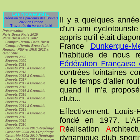
Les Nouveautés...
Il y a quelques année
Prévision des parcours des Brevets
2022 en France
Traversée du Vercors à ski
d'un ami cyclotouriste
Présentation
Paris Brest Paris 2015
appris qu'il était diago
Paris Brest Paris 2007
Compte Rendu Paris-Brest
France
Dunkerque-M
Compte Rendu Brest-Paris
Réunion PBP et BRM 2012 à
l'habitude de nous r
Grenoble
Brevets 2022
Brevets 2020
Fédération Française
Brevets 2019
Brevets 2019 à Grenoble
contrées lointaines c
Brevets 2018
Brevets 2018 à Grenoble
eu le temps d'aller rou
Brevets 2017
Brevets 2017 à Grenoble
Brevets 2016
quand il m'a proposé
Brevets 2016 à Grenoble
Brevets 2015
club...
Brevets 2015 à Grenoble
Brevets 2014
Brevets 2014 à Grenoble
Effectivement, Louis
Brevets 2013
Brevets 2013 à Grenoble
Brevets 2012
fondé en 1977. L'A
Brevets 2011
Brevets 2010
R
éalisation
A
rchitec
Grenoble 200k 2010 Repérage
Grenoble 200k 2011 Repérage
dynamique club sporti
Grenoble 300k 2010 Repérage
Grenoble 300k 2011 Repérage