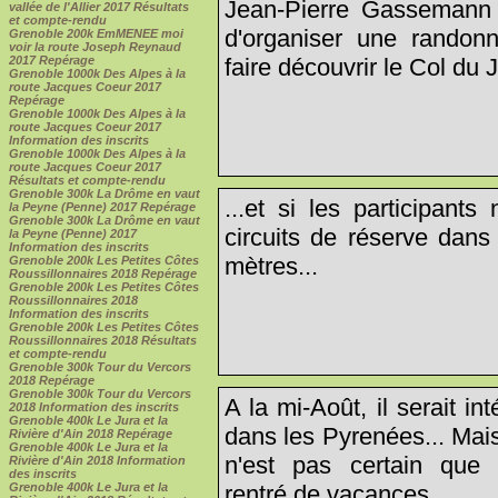
Jean-Pierre Gassemann r
vallée de l'Allier 2017 Résultats
et compte-rendu
d'organiser une randon
Grenoble 200k EmMENEE moi
voir la route Joseph Reynaud
faire découvrir le Col du 
2017 Repérage
Grenoble 1000k Des Alpes à la
route Jacques Coeur 2017
Repérage
Grenoble 1000k Des Alpes à la
route Jacques Coeur 2017
Information des inscrits
Grenoble 1000k Des Alpes à la
route Jacques Coeur 2017
Résultats et compte-rendu
Grenoble 300k La Drôme en vaut
...et si les participant
la Peyne (Penne) 2017 Repérage
Grenoble 300k La Drôme en vaut
circuits de réserve dans
la Peyne (Penne) 2017
Information des inscrits
mètres...
Grenoble 200k Les Petites Côtes
Roussillonnaires 2018 Repérage
Grenoble 200k Les Petites Côtes
Roussillonnaires 2018
Information des inscrits
Grenoble 200k Les Petites Côtes
Roussillonnaires 2018 Résultats
et compte-rendu
Grenoble 300k Tour du Vercors
2018 Repérage
Grenoble 300k Tour du Vercors
A la mi-Août, il serait in
2018 Information des inscrits
Grenoble 400k Le Jura et la
dans les Pyrenées... Mais 
Rivière d'Ain 2018 Repérage
Grenoble 400k Le Jura et la
n'est pas certain que
Rivière d'Ain 2018 Information
des inscrits
rentré de vacances...
Grenoble 400k Le Jura et la