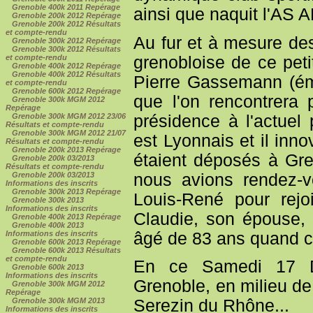
Grenoble 400k 2011 Repérage
ainsi que naquit l'AS 
Grenoble 200k 2012 Repérage
Grenoble 200k 2012 Résultats
et compte-rendu
Au fur et à mesure de
Grenoble 300k 2012 Repérage
Grenoble 300k 2012 Résultats
grenobloise de ce peti
et compte-rendu
Grenoble 400k 2012 Repérage
Grenoble 400k 2012 Résultats
Pierre Gassemann (ém
et compte-rendu
Grenoble 600k 2012 Repérage
que l'on rencontrera 
Grenoble 300k MGM 2012
Repérage
présidence à l'actuel
Grenoble 300k MGM 2012 23/06
Résultats et compte-rendu
Grenoble 300k MGM 2012 21/07
est Lyonnais et il inn
Résultats et compte-rendu
Grenoble 200k 2013 Repérage
étaient déposés à Gre
Grenoble 200k 03/2013
Résultats et compte-rendu
nous avions rendez-
Grenoble 200k 03/2013
Informations des inscrits
Grenoble 300k 2013 Repérage
Louis-René pour rej
Grenoble 300k 2013
Informations des inscrits
Claudie, son épouse, 
Grenoble 400k 2013 Repérage
Grenoble 400k 2013
âgé de 83 ans quand ce
Informations des inscrits
Grenoble 600k 2013 Repérage
Grenoble 600k 2013 Résultats
et compte-rendu
En ce Samedi 17 D
Grenoble 600k 2013
Informations des inscrits
Grenoble, en milieu de
Grenoble 300k MGM 2012
Repérage
Grenoble 300k MGM 2013
Serezin du Rhône...
Informations des inscrits