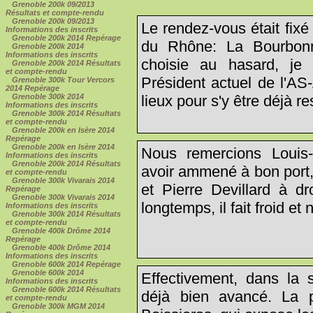
Grenoble 200k 09/2013
Résultats et compte-rendu
Grenoble 200k 09/2013
Le rendez-vous était fix
Informations des inscrits
Grenoble 200k 2014 Repérage
du Rhône: La Bourbonn
Grenoble 200k 2014
Informations des inscrits
choisie au hasard, je
Grenoble 200k 2014 Résultats
et compte-rendu
Président actuel de l'AS
Grenoble 300k Tour Vercors
2014 Repérage
lieux pour s'y être déjà re
Grenoble 300k 2014
Informations des inscrits
Grenoble 300k 2014 Résultats
et compte-rendu
Grenoble 200k en Isère 2014
Repérage
Grenoble 200k en Isère 2014
Nous remercions Louis
Informations des inscrits
Grenoble 200k 2014 Résultats
avoir ammené à bon port,
et compte-rendu
Grenoble 300k Vivarais 2014
et Pierre Devillard à dr
Repérage
Grenoble 300k Vivarais 2014
longtemps, il fait froid e
Informations des inscrits
Grenoble 300k 2014 Résultats
et compte-rendu
Grenoble 400k Drôme 2014
Repérage
Grenoble 400k Drôme 2014
Informations des inscrits
Grenoble 600k 2014 Repérage
Grenoble 600k 2014
Effectivement, dans la s
Informations des inscrits
Grenoble 600k 2014 Résultats
déjà bien avancé. La p
et compte-rendu
Grenoble 300k MGM 2014