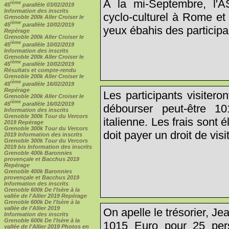
A la mi-Septembre, l'
ième
45
parallèle 03/02/2019
Information des inscrits
cyclo-culturel à Rome et
Grenoble 200k Aller Croiser le
ième
45
parallèle 10/02/2019
yeux ébahis des participan
Repérage
Grenoble 200k Aller Croiser le
ième
45
parallèle 10/02/2019
Information des inscrits
Grenoble 200k Aller Croiser le
ième
45
parallèle 10/02/2019
Résultats et compte-rendu
Grenoble 200k Aller Croiser le
ième
45
parallèle 16/02/2019
Repérage
Les participants visitero
Grenoble 200k Aller Croiser le
ième
45
parallèle 16/02/2019
débourser peut-être 10
Information des inscrits
Grenoble 300k Tour du Vercors
italienne. Les frais sont 
2019 Repérage
Grenoble 300k Tour du Vercors
doit payer un droit de vis
2019 Information des inscrits
Grenoble 300k Tour du Vercors
2019 bis Information des inscrits
Grenoble 400k Baronnies
provençale et Bacchus 2019
Repérage
Grenoble 400k Baronnies
provençale et Bacchus 2019
Information des inscrits
Grenoble 600k De l'Isère à la
vallée de l'Allier 2019 Repérage
Grenoble 600k De l'Isère à la
vallée de l'Allier 2019
On apelle le trésorier, Je
Information des inscrits
Grenoble 600k De l'Isère à la
1015 Euro pour 25 per
vallée de l'Allier 2019 Photos en