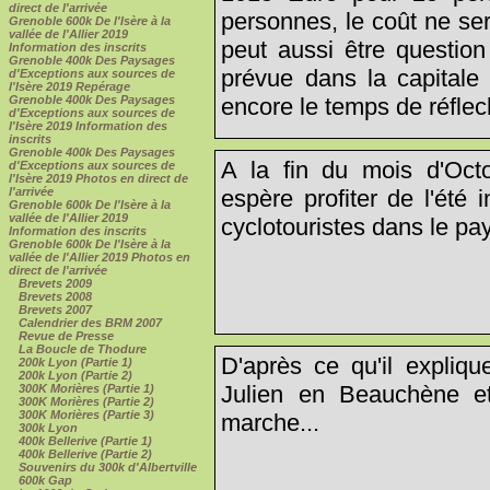
direct de l'arrivée
personnes, le coût ne ser
Grenoble 600k De l'Isère à la
vallée de l'Allier 2019
peut aussi être question
Information des inscrits
Grenoble 400k Des Paysages
prévue dans la capitale 
d'Exceptions aux sources de
l'Isère 2019 Repérage
encore le temps de réflech
Grenoble 400k Des Paysages
d'Exceptions aux sources de
l'Isère 2019 Information des
inscrits
Grenoble 400k Des Paysages
A la fin du mois d'Oct
d'Exceptions aux sources de
l'Isère 2019 Photos en direct de
espère profiter de l'été
l'arrivée
Grenoble 600k De l'Isère à la
vallée de l'Allier 2019
cyclotouristes dans le pa
Information des inscrits
Grenoble 600k De l'Isère à la
vallée de l'Allier 2019 Photos en
direct de l'arrivée
Brevets 2009
Brevets 2008
Brevets 2007
Calendrier des BRM 2007
Revue de Presse
La Boucle de Thodure
D'après ce qu'il expliq
200k Lyon (Partie 1)
200k Lyon (Partie 2)
Julien en Beauchène et
300K Morières (Partie 1)
300K Morières (Partie 2)
300K Morières (Partie 3)
marche...
300k Lyon
400k Bellerive (Partie 1)
400k Bellerive (Partie 2)
Souvenirs du 300k d'Albertville
600k Gap