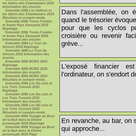
les Saints des Chambarans 2015
Information des inscrits
Dans l'assemblée, on é
Grenoble 200k Les Vallons et
les Saints des Chambarans 2015
Résultats et compte-rendu
quand le trésorier évoqu
Grenoble 200k Terres Froides
et Avant Pays Savoyard 2015
pour que les cyclos p
Repérage
Grenoble 200k Terres Froides
croisière ou revenir f
et Avant Pays Savoyard 2015
Information des inscrits
grève...
Grenoble 300k Le Tour du
Vercors 2015 Repérage
Grenoble 300k Le Tour du
Vercors 2015 Information des
inscrits
Grenoble 300k BCBG 2015
L'exposé financier es
Repérage
Grenoble 300k BCBG 2015
l'ordinateur, on s'endort 
Information des inscrits
Grenoble 300k BCBG 2015
Résultats et compte-rendu
Grenoble 200k Les Six cols et
Les Trois Tunnels 2015
Repérage
Grenoble 200k Les Six cols et
Les Trois Tunnels 2015
Information des inscrits
Grenoble 200k Les Six cols et
Les Trois Tunnels 2015
Résultats et compte-rendu
Grenoble 400k Voyage au Bout
En revanche, au bar, on s'
de la Nuit dans la Drôme
provençale 2015 Repérage
qui approche...
Grenoble 400k Voyage au Bout
de la Nuit dans la Drôme
provençale 2015 Page