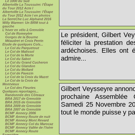
Le 1000 du Sud
Albertville La Toussuire: l'Étape
du Tour 2012 Acte I
Albertville La Toussuire: l'Étape
du Tour 2012 Acte I en photos
La SerreChe Luc Alphand 2016
Willy Warmer: Un BRM tout à
gauche
L'hiver en vélo à Grenoble
Le président, Gilbert Ve
Col de Romeyère
Gorges de la Bourne
féliciter la prestation 
Méaudret et Croix Perrin
Etude de quelques Cols...
Le Col du Parquetout
ardéchoises. Elles ont é
Le Col de Malissol
Le Col de la Morte
admire...
Le Col du Sabot
Le Col du Grand Cucheron
Le Col du Glandon
Le Col du Mollard
Le Col de Pavezin
Le Col de la Croix du Mazet
Le Col de la Croix de
Montvieux
Gilbert Veysseyre annonc
Le Col des Fleuries
Quelques reportages...
prochaine Assemblée 
Randonnée des Côteaux
BRA 2017 de Grenoble
BRA 2015 de Grenoble
Samedi 25 Novembre 2006
BRA 2009 de Grenoble
BRA 2007 de Grenoble
tout le monde puisse y par
BCMF Annecy 2006
BCMF Annecy Route de nuit
BCMF Annecy Mont Revard
BCMF Annecy Col du Marocaz
BCMF Annecy Vallée de l'Isère
BCMF Annecy Route
Forestière