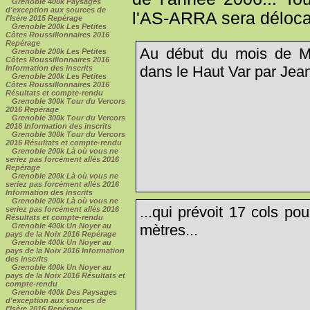
Grenoble 400k Paysages
d'exception aux sources de
l'AS-ARRA sera délocali
l'Isère 2015 Repérage
Grenoble 200k Les Petites
Côtes Roussillonnaires 2016
Repérage
Au début du mois de Ma
Grenoble 200k Les Petites
Côtes Roussillonnaires 2016
dans le Haut Var par Jea
Information des inscrits
Grenoble 200k Les Petites
Côtes Roussillonnaires 2016
Résultats et compte-rendu
Grenoble 300k Tour du Vercors
2016 Repérage
Grenoble 300k Tour du Vercors
2016 Information des inscrits
Grenoble 300k Tour du Vercors
2016 Résultats et compte-rendu
Grenoble 200k Là où vous ne
seriez pas forcément allés 2016
Repérage
Grenoble 200k Là où vous ne
seriez pas forcément allés 2016
Information des inscrits
Grenoble 200k Là où vous ne
...qui prévoit 17 cols po
seriez pas forcément allés 2016
Résultats et compte-rendu
mètres...
Grenoble 400k Un Noyer au
pays de la Noix 2016 Repérage
Grenoble 400k Un Noyer au
pays de la Noix 2016 Information
des inscrits
Grenoble 400k Un Noyer au
pays de la Noix 2016 Résultats et
compte-rendu
Grenoble 400k Des Paysages
d'exception aux sources de
l'Isère 2016 Repérage