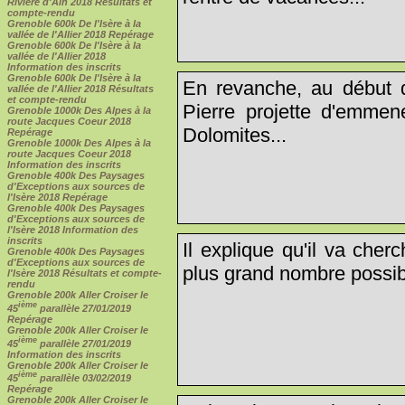
Rivière d'Ain 2018 Résultats et
compte-rendu
Grenoble 600k De l'Isère à la
vallée de l'Allier 2018 Repérage
Grenoble 600k De l'Isère à la
vallée de l'Allier 2018
Information des inscrits
Grenoble 600k De l'Isère à la
En revanche, au début 
vallée de l'Allier 2018 Résultats
et compte-rendu
Pierre projette d'emmene
Grenoble 1000k Des Alpes à la
route Jacques Coeur 2018
Dolomites...
Repérage
Grenoble 1000k Des Alpes à la
route Jacques Coeur 2018
Information des inscrits
Grenoble 400k Des Paysages
d'Exceptions aux sources de
l'Isère 2018 Repérage
Grenoble 400k Des Paysages
d'Exceptions aux sources de
l'Isère 2018 Information des
inscrits
Il explique qu'il va cher
Grenoble 400k Des Paysages
d'Exceptions aux sources de
plus grand nombre possibl
l'Isère 2018 Résultats et compte-
rendu
Grenoble 200k Aller Croiser le
ième
45
parallèle 27/01/2019
Repérage
Grenoble 200k Aller Croiser le
ième
45
parallèle 27/01/2019
Information des inscrits
Grenoble 200k Aller Croiser le
ième
45
parallèle 03/02/2019
Repérage
Grenoble 200k Aller Croiser le