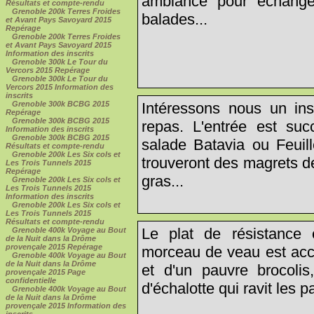
ambiance pour échange
Résultats et compte-rendu
Grenoble 200k Terres Froides
balades...
et Avant Pays Savoyard 2015
Repérage
Grenoble 200k Terres Froides
et Avant Pays Savoyard 2015
Information des inscrits
Grenoble 300k Le Tour du
Vercors 2015 Repérage
Grenoble 300k Le Tour du
Vercors 2015 Information des
inscrits
Intéressons nous un in
Grenoble 300k BCBG 2015
Repérage
Grenoble 300k BCBG 2015
repas. L'entrée est succ
Information des inscrits
Grenoble 300k BCBG 2015
salade Batavia ou Feuill
Résultats et compte-rendu
Grenoble 200k Les Six cols et
trouveront des magrets d
Les Trois Tunnels 2015
Repérage
gras...
Grenoble 200k Les Six cols et
Les Trois Tunnels 2015
Information des inscrits
Grenoble 200k Les Six cols et
Les Trois Tunnels 2015
Résultats et compte-rendu
Le plat de résistance 
Grenoble 400k Voyage au Bout
de la Nuit dans la Drôme
provençale 2015 Repérage
morceau de veau est acc
Grenoble 400k Voyage au Bout
de la Nuit dans la Drôme
et d'un pauvre brocolis
provençale 2015 Page
confidentielle
d'échalotte qui ravit les pa
Grenoble 400k Voyage au Bout
de la Nuit dans la Drôme
provençale 2015 Information des