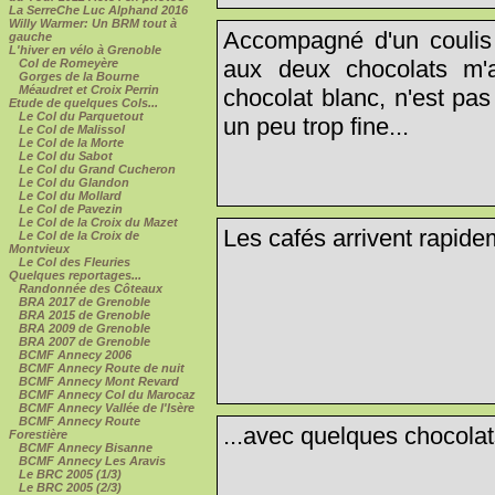
La SerreChe Luc Alphand 2016
Willy Warmer: Un BRM tout à
Accompagné d'un coulis 
gauche
L'hiver en vélo à Grenoble
aux deux chocolats m'
Col de Romeyère
Gorges de la Bourne
Méaudret et Croix Perrin
chocolat blanc, n'est pas
Etude de quelques Cols...
Le Col du Parquetout
un peu trop fine...
Le Col de Malissol
Le Col de la Morte
Le Col du Sabot
Le Col du Grand Cucheron
Le Col du Glandon
Le Col du Mollard
Le Col de Pavezin
Le Col de la Croix du Mazet
Les cafés arrivent rapide
Le Col de la Croix de
Montvieux
Le Col des Fleuries
Quelques reportages...
Randonnée des Côteaux
BRA 2017 de Grenoble
BRA 2015 de Grenoble
BRA 2009 de Grenoble
BRA 2007 de Grenoble
BCMF Annecy 2006
BCMF Annecy Route de nuit
BCMF Annecy Mont Revard
BCMF Annecy Col du Marocaz
BCMF Annecy Vallée de l'Isère
BCMF Annecy Route
...avec quelques chocolats
Forestière
BCMF Annecy Bisanne
BCMF Annecy Les Aravis
Le BRC 2005 (1/3)
Le BRC 2005 (2/3)