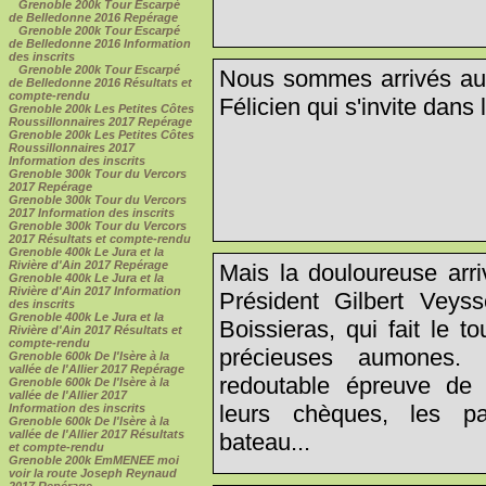
Grenoble 200k Tour Escarpé
de Belledonne 2016 Repérage
Grenoble 200k Tour Escarpé
de Belledonne 2016 Information
des inscrits
Grenoble 200k Tour Escarpé
Nous sommes arrivés au 
de Belledonne 2016 Résultats et
compte-rendu
Félicien qui s'invite dans
Grenoble 200k Les Petites Côtes
Roussillonnaires 2017 Repérage
Grenoble 200k Les Petites Côtes
Roussillonnaires 2017
Information des inscrits
Grenoble 300k Tour du Vercors
2017 Repérage
Grenoble 300k Tour du Vercors
2017 Information des inscrits
Grenoble 300k Tour du Vercors
2017 Résultats et compte-rendu
Grenoble 400k Le Jura et la
Rivière d'Ain 2017 Repérage
Mais la douloureuse arri
Grenoble 400k Le Jura et la
Rivière d'Ain 2017 Information
Président Gilbert Veysse
des inscrits
Grenoble 400k Le Jura et la
Boissieras, qui fait le t
Rivière d'Ain 2017 Résultats et
compte-rendu
précieuses aumones. 
Grenoble 600k De l'Isère à la
vallée de l'Allier 2017 Repérage
redoutable épreuve de
Grenoble 600k De l'Isère à la
vallée de l'Allier 2017
leurs chèques, les pa
Information des inscrits
Grenoble 600k De l'Isère à la
vallée de l'Allier 2017 Résultats
bateau...
et compte-rendu
Grenoble 200k EmMENEE moi
voir la route Joseph Reynaud