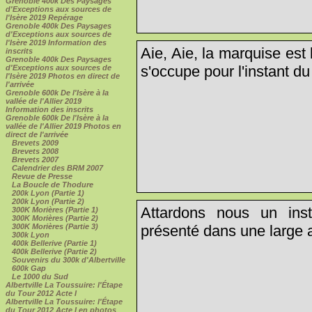
Grenoble 400k Des Paysages
d'Exceptions aux sources de
l'Isère 2019 Repérage
Grenoble 400k Des Paysages
d'Exceptions aux sources de
l'Isère 2019 Information des
Aie, Aie, la marquise est 
inscrits
Grenoble 400k Des Paysages
s'occupe pour l'instant du
d'Exceptions aux sources de
l'Isère 2019 Photos en direct de
l'arrivée
Grenoble 600k De l'Isère à la
vallée de l'Allier 2019
Information des inscrits
Grenoble 600k De l'Isère à la
vallée de l'Allier 2019 Photos en
direct de l'arrivée
Brevets 2009
Brevets 2008
Brevets 2007
Calendrier des BRM 2007
Revue de Presse
La Boucle de Thodure
200k Lyon (Partie 1)
200k Lyon (Partie 2)
Attardons nous un ins
300K Morières (Partie 1)
300K Morières (Partie 2)
présenté dans une large a
300K Morières (Partie 3)
300k Lyon
400k Bellerive (Partie 1)
400k Bellerive (Partie 2)
Souvenirs du 300k d'Albertville
600k Gap
Le 1000 du Sud
Albertville La Toussuire: l'Étape
du Tour 2012 Acte I
Albertville La Toussuire: l'Étape
du Tour 2012 Acte I en photos