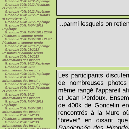
Grenoble 300k 2012 Repérage
Grenoble 300k 2012 Résultats
et compte-rendu
Grenoble 400k 2012 Repérage
Grenoble 400k 2012 Résultats
et compte-rendu
...parmi lesquels on retie
Grenoble 600k 2012 Repérage
Grenoble 300k MGM 2012
Repérage
Grenoble 300k MGM 2012 23/06
Résultats et compte-rendu
Grenoble 300k MGM 2012 21/07
Résultats et compte-rendu
Grenoble 200k 2013 Repérage
Grenoble 200k 03/2013
Résultats et compte-rendu
Grenoble 200k 03/2013
Informations des inscrits
Grenoble 300k 2013 Repérage
Grenoble 300k 2013
Informations des inscrits
Les participants discuten
Grenoble 400k 2013 Repérage
Grenoble 400k 2013
Informations des inscrits
de nombreuses photos 
Grenoble 600k 2013 Repérage
Grenoble 600k 2013 Résultats
même rangé l'appareil af
et compte-rendu
Grenoble 600k 2013
et Jean Perdoux. Ensembl
Informations des inscrits
Grenoble 300k MGM 2012
de 400k de Goncelin en
Repérage
Grenoble 300k MGM 2013
rencontrés à la Mure où
Informations des inscrits
Grenoble 200k 09/2013
"brevet" en disant que
Résultats et compte-rendu
Grenoble 200k 09/2013
Informations des inscrits
Randonnée des Hirondel