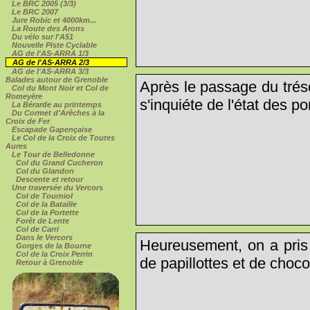
Le BRC 2005 (3/3)
Le BRC 2007
Jure Robic et 4000km...
La Route des Arons
Du vélo sur l'A51
Nouvelle Piste Cyclable
AG de l'AS-ARRA 1/3
AG de l'AS-ARRA 2/3
AG de l'AS-ARRA 3/3
Balades autour de Grenoble
Après le passage du tréso
Col du Mont Noir et Col de
Romeyère
s'inquiéte de l'état des po
La Bérarde au printemps
Du Cormet d'Arêches à la
Croix de Fer
Escapade Gapençaise
Le Col de la Croix de Toutes
Aures
Le Tour de Belledonne
Col du Grand Cucheron
Col du Glandon
Descente et retour
Une traversée du Vercors
Col de Tourniol
Col de la Bataille
Col de la Portette
Forêt de Lente
Col de Carri
Dans le Vercors
Heureusement, on a pris
Gorges de la Bourne
Col de la Croix Perrin
de papillottes et de chocol
Retour à Grenoble