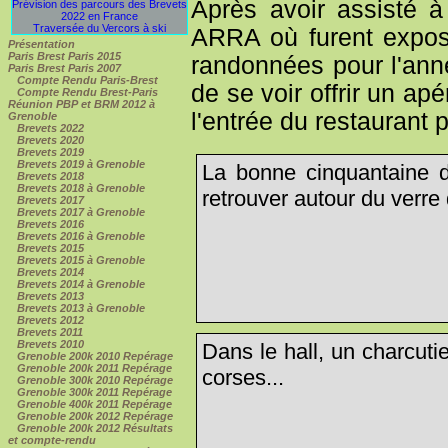
Après avoir assisté 
Prévision des parcours des Brevets
2022 en France
Traversée du Vercors à ski
ARRA où furent exposé
Présentation
Paris Brest Paris 2015
randonnées pour l'anné
Paris Brest Paris 2007
Compte Rendu Paris-Brest
de se voir offrir un ap
Compte Rendu Brest-Paris
Réunion PBP et BRM 2012 à
l'entrée du restaurant p
Grenoble
Brevets 2022
Brevets 2020
Brevets 2019
Brevets 2019 à Grenoble
La bonne cinquantaine d
Brevets 2018
Brevets 2018 à Grenoble
retrouver autour du verre d
Brevets 2017
Brevets 2017 à Grenoble
Brevets 2016
Brevets 2016 à Grenoble
Brevets 2015
Brevets 2015 à Grenoble
Brevets 2014
Brevets 2014 à Grenoble
Brevets 2013
Brevets 2013 à Grenoble
Brevets 2012
Brevets 2011
Brevets 2010
Dans le hall, un charcut
Grenoble 200k 2010 Repérage
Grenoble 200k 2011 Repérage
corses...
Grenoble 300k 2010 Repérage
Grenoble 300k 2011 Repérage
Grenoble 400k 2011 Repérage
Grenoble 200k 2012 Repérage
Grenoble 200k 2012 Résultats
et compte-rendu