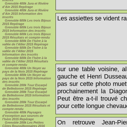
inscrits
Grenoble 400k Jura et Rivière
d'Ain 2015 Repérage
Grenoble 400k Jura et Rivière
d'Ain 2015 Information des
Les assiettes se vident r
inscrits
Grenoble 600k Les trois Bijoux
2015 Repérage
Grenoble 600k Les trois Bijoux
2015 Information des inscrits
Grenoble 600k Les trois Bijoux
2015 Résultats et compte-rendu
Grenoble 600k De l'Isère à la
vallée de l'Allier 2015 Repérage
Grenoble 600k De l'Isère à la
vallée de l'Allier 2015
Information des inscrits
Grenoble 600k De l'Isère à la
vallée de l'Allier 2015 Résultats
et compte-rendu
sur une table voisine, a
Grenoble 400k Un Noyer au
pays de la Noix 2015 Repérage
gauche et Henri Dusseau 
Grenoble 400k Un Noyer au
pays de la Noix 2015 Information
des inscrits
pas sur cette photo muett
Grenoble 200k Tour Escarpé
de Belledonne 2015 Repérage
prochainement la Diag
Grenoble 200k Tour Escarpé
de Belledonne 2015 Information
Peut être a-t-il trouvé 
des inscrits
Grenoble 200k Tour Escarpé
pour cette longue chevauc
de Belledonne 2015 Résultats et
compte-rendu
Grenoble 400k Paysages
d'exception aux sources de
l'Isère 2015 Repérage
On retrouve Jean-Pi
Grenoble 200k Les Petites
Côtes Roussillonnaires 2016