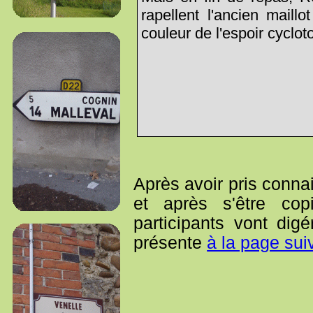
rapellent l'ancien maill
couleur de l'espoir cycloto
Après avoir pris conn
et après s'être cop
participants vont di
présente
à la page sui