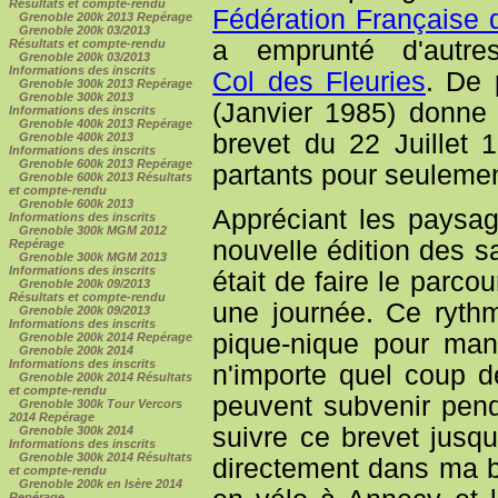
Résultats et compte-rendu
Fédération Française 
Grenoble 200k 2013 Repérage
Grenoble 200k 03/2013
a emprunté d'autre
Résultats et compte-rendu
Grenoble 200k 03/2013
Informations des inscrits
Col des Fleuries
. De 
Grenoble 300k 2013 Repérage
Grenoble 300k 2013
(Janvier 1985) donne l
Informations des inscrits
Grenoble 400k 2013 Repérage
brevet du 22 Juillet 
Grenoble 400k 2013
Informations des inscrits
Grenoble 600k 2013 Repérage
partants pour seulemen
Grenoble 600k 2013 Résultats
et compte-rendu
Grenoble 600k 2013
Appréciant les paysage
Informations des inscrits
Grenoble 300k MGM 2012
nouvelle édition des s
Repérage
Grenoble 300k MGM 2013
Informations des inscrits
était de faire le parc
Grenoble 200k 09/2013
Résultats et compte-rendu
une journée. Ce ryth
Grenoble 200k 09/2013
Informations des inscrits
pique-nique pour ma
Grenoble 200k 2014 Repérage
Grenoble 200k 2014
Informations des inscrits
n'importe quel coup de
Grenoble 200k 2014 Résultats
et compte-rendu
peuvent subvenir pend
Grenoble 300k Tour Vercors
2014 Repérage
suivre ce brevet jusqu
Grenoble 300k 2014
Informations des inscrits
Grenoble 300k 2014 Résultats
directement dans ma be
et compte-rendu
Grenoble 200k en Isère 2014
Repérage