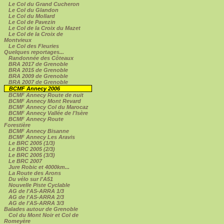
Le Col du Grand Cucheron
Le Col du Glandon
Le Col du Mollard
Le Col de Pavezin
Le Col de la Croix du Mazet
Le Col de la Croix de
Montvieux
Le Col des Fleuries
Quelques reportages...
Randonnée des Côteaux
BRA 2017 de Grenoble
BRA 2015 de Grenoble
BRA 2009 de Grenoble
BRA 2007 de Grenoble
BCMF Annecy 2006
BCMF Annecy Route de nuit
BCMF Annecy Mont Revard
BCMF Annecy Col du Marocaz
BCMF Annecy Vallée de l'Isère
BCMF Annecy Route
Forestière
BCMF Annecy Bisanne
BCMF Annecy Les Aravis
Le BRC 2005 (1/3)
Le BRC 2005 (2/3)
Le BRC 2005 (3/3)
Le BRC 2007
Jure Robic et 4000km...
La Route des Arons
Du vélo sur l'A51
Nouvelle Piste Cyclable
AG de l'AS-ARRA 1/3
AG de l'AS-ARRA 2/3
AG de l'AS-ARRA 3/3
Balades autour de Grenoble
Col du Mont Noir et Col de
Romeyère