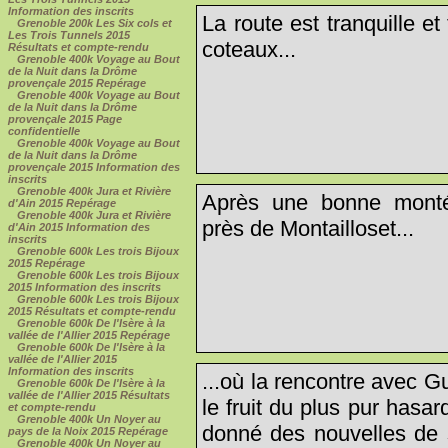
Information des inscrits
La route est tranquille et
Grenoble 200k Les Six cols et
Les Trois Tunnels 2015
coteaux...
Résultats et compte-rendu
Grenoble 400k Voyage au Bout
de la Nuit dans la Drôme
provençale 2015 Repérage
Grenoble 400k Voyage au Bout
de la Nuit dans la Drôme
provençale 2015 Page
confidentielle
Grenoble 400k Voyage au Bout
de la Nuit dans la Drôme
provençale 2015 Information des
inscrits
Grenoble 400k Jura et Rivière
Après une bonne monté
d'Ain 2015 Repérage
Grenoble 400k Jura et Rivière
près de Montailloset...
d'Ain 2015 Information des
inscrits
Grenoble 600k Les trois Bijoux
2015 Repérage
Grenoble 600k Les trois Bijoux
2015 Information des inscrits
Grenoble 600k Les trois Bijoux
2015 Résultats et compte-rendu
Grenoble 600k De l'Isère à la
vallée de l'Allier 2015 Repérage
Grenoble 600k De l'Isère à la
vallée de l'Allier 2015
Information des inscrits
...où la rencontre avec G
Grenoble 600k De l'Isère à la
vallée de l'Allier 2015 Résultats
le fruit du plus pur hasard
et compte-rendu
Grenoble 400k Un Noyer au
donné des nouvelles de s
pays de la Noix 2015 Repérage
Grenoble 400k Un Noyer au