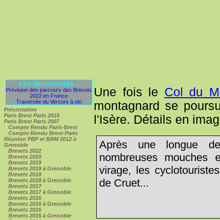
Les Nouveautés...
Une fois le
Col du M
Prévision des parcours des Brevets
2022 en France
Traversée du Vercors à ski
montagnard se poursuit
Présentation
Paris Brest Paris 2015
l'Isère. Détails en imag
Paris Brest Paris 2007
Compte Rendu Paris-Brest
Compte Rendu Brest-Paris
Réunion PBP et BRM 2012 à
Après une longue de
Grenoble
Brevets 2022
nombreuses mouches e
Brevets 2020
Brevets 2019
virage, les cyclotouriste
Brevets 2019 à Grenoble
Brevets 2018
de Cruet...
Brevets 2018 à Grenoble
Brevets 2017
Brevets 2017 à Grenoble
Brevets 2016
Brevets 2016 à Grenoble
Brevets 2015
Brevets 2015 à Grenoble