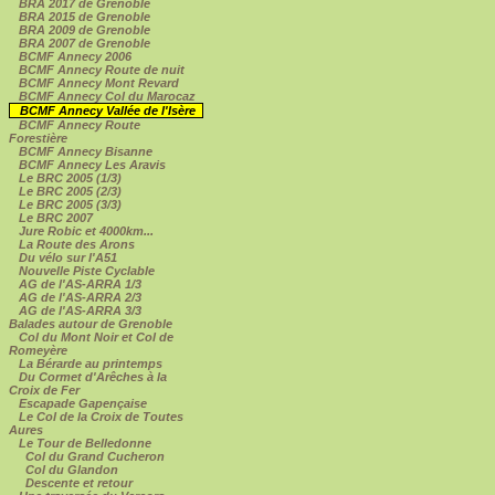
BRA 2017 de Grenoble
BRA 2015 de Grenoble
BRA 2009 de Grenoble
BRA 2007 de Grenoble
BCMF Annecy 2006
BCMF Annecy Route de nuit
BCMF Annecy Mont Revard
BCMF Annecy Col du Marocaz
BCMF Annecy Vallée de l'Isère
BCMF Annecy Route
Forestière
BCMF Annecy Bisanne
BCMF Annecy Les Aravis
Le BRC 2005 (1/3)
Le BRC 2005 (2/3)
Le BRC 2005 (3/3)
Le BRC 2007
Jure Robic et 4000km...
La Route des Arons
Du vélo sur l'A51
Nouvelle Piste Cyclable
AG de l'AS-ARRA 1/3
AG de l'AS-ARRA 2/3
AG de l'AS-ARRA 3/3
Balades autour de Grenoble
Col du Mont Noir et Col de
Romeyère
La Bérarde au printemps
Du Cormet d'Arêches à la
Croix de Fer
Escapade Gapençaise
Le Col de la Croix de Toutes
Aures
Le Tour de Belledonne
Col du Grand Cucheron
Col du Glandon
Descente et retour