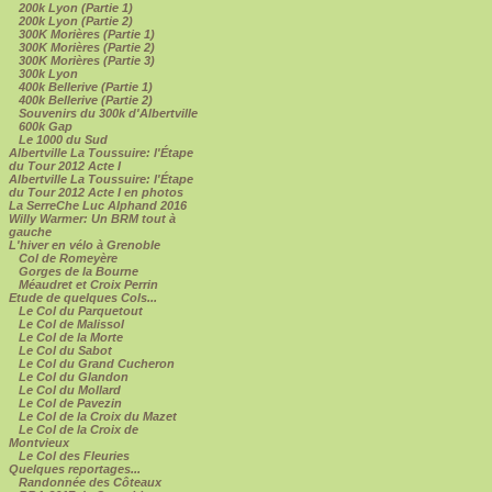
200k Lyon (Partie 1)
200k Lyon (Partie 2)
300K Morières (Partie 1)
300K Morières (Partie 2)
300K Morières (Partie 3)
300k Lyon
400k Bellerive (Partie 1)
400k Bellerive (Partie 2)
Souvenirs du 300k d'Albertville
600k Gap
Le 1000 du Sud
Albertville La Toussuire: l'Étape
du Tour 2012 Acte I
Albertville La Toussuire: l'Étape
du Tour 2012 Acte I en photos
La SerreChe Luc Alphand 2016
Willy Warmer: Un BRM tout à
gauche
L'hiver en vélo à Grenoble
Col de Romeyère
Gorges de la Bourne
Méaudret et Croix Perrin
Etude de quelques Cols...
Le Col du Parquetout
Le Col de Malissol
Le Col de la Morte
Le Col du Sabot
Le Col du Grand Cucheron
Le Col du Glandon
Le Col du Mollard
Le Col de Pavezin
Le Col de la Croix du Mazet
Le Col de la Croix de
Montvieux
Le Col des Fleuries
Quelques reportages...
Randonnée des Côteaux