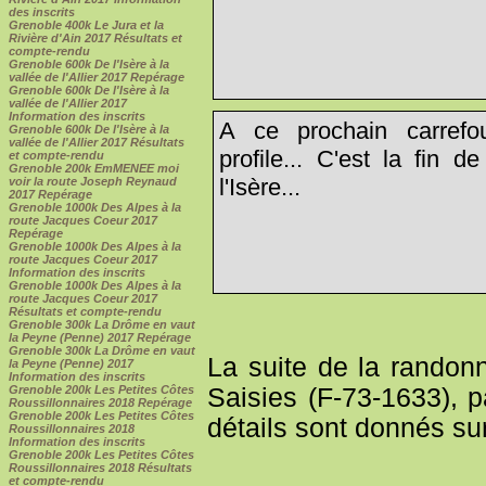
des inscrits
Grenoble 400k Le Jura et la
Rivière d'Ain 2017 Résultats et
compte-rendu
Grenoble 600k De l'Isère à la
vallée de l'Allier 2017 Repérage
Grenoble 600k De l'Isère à la
vallée de l'Allier 2017
Information des inscrits
A ce prochain carrefo
Grenoble 600k De l'Isère à la
vallée de l'Allier 2017 Résultats
profile... C'est la fin 
et compte-rendu
Grenoble 200k EmMENEE moi
l'Isère...
voir la route Joseph Reynaud
2017 Repérage
Grenoble 1000k Des Alpes à la
route Jacques Coeur 2017
Repérage
Grenoble 1000k Des Alpes à la
route Jacques Coeur 2017
Information des inscrits
Grenoble 1000k Des Alpes à la
route Jacques Coeur 2017
Résultats et compte-rendu
Grenoble 300k La Drôme en vaut
la Peyne (Penne) 2017 Repérage
Grenoble 300k La Drôme en vaut
La suite de la randon
la Peyne (Penne) 2017
Information des inscrits
Grenoble 200k Les Petites Côtes
Saisies (F-73-1633), 
Roussillonnaires 2018 Repérage
Grenoble 200k Les Petites Côtes
détails sont donnés su
Roussillonnaires 2018
Information des inscrits
Grenoble 200k Les Petites Côtes
Roussillonnaires 2018 Résultats
et compte-rendu