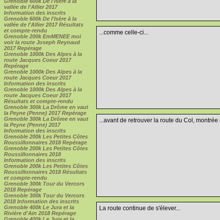
Grenoble 600k De l'Isère à la
vallée de l'Allier 2017
Information des inscrits
Grenoble 600k De l'Isère à la
vallée de l'Allier 2017 Résultats
et compte-rendu
...comme celle-ci...
Grenoble 200k EmMENEE moi
voir la route Joseph Reynaud
2017 Repérage
Grenoble 1000k Des Alpes à la
route Jacques Coeur 2017
Repérage
Grenoble 1000k Des Alpes à la
route Jacques Coeur 2017
Information des inscrits
Grenoble 1000k Des Alpes à la
route Jacques Coeur 2017
Résultats et compte-rendu
Grenoble 300k La Drôme en vaut
la Peyne (Penne) 2017 Repérage
Grenoble 300k La Drôme en vaut
...avant de retrouver la route du Col, montrée
la Peyne (Penne) 2017
Information des inscrits
Grenoble 200k Les Petites Côtes
Roussillonnaires 2018 Repérage
Grenoble 200k Les Petites Côtes
Roussillonnaires 2018
Information des inscrits
Grenoble 200k Les Petites Côtes
Roussillonnaires 2018 Résultats
et compte-rendu
Grenoble 300k Tour du Vercors
2018 Repérage
Grenoble 300k Tour du Vercors
2018 Information des inscrits
Grenoble 400k Le Jura et la
La route continue de s'élever...
Rivière d'Ain 2018 Repérage
Grenoble 400k Le Jura et la