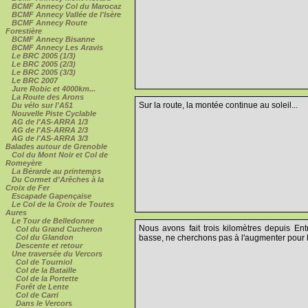
BCMF Annecy Col du Marocaz
BCMF Annecy Vallée de l'Isère
BCMF Annecy Route
Forestière
BCMF Annecy Bisanne
BCMF Annecy Les Aravis
Le BRC 2005 (1/3)
Le BRC 2005 (2/3)
Le BRC 2005 (3/3)
Le BRC 2007
Jure Robic et 4000km...
La Route des Arons
Sur la route, la montée continue au soleil...
Du vélo sur l'A51
Nouvelle Piste Cyclable
AG de l'AS-ARRA 1/3
AG de l'AS-ARRA 2/3
AG de l'AS-ARRA 3/3
Balades autour de Grenoble
Col du Mont Noir et Col de
Romeyère
La Bérarde au printemps
Du Cormet d'Arêches à la
Croix de Fer
Escapade Gapençaise
Le Col de la Croix de Toutes
Aures
Le Tour de Belledonne
Nous avons fait trois kilomètres depuis Ent
Col du Grand Cucheron
Col du Glandon
basse, ne cherchons pas à l'augmenter pour 
Descente et retour
Une traversée du Vercors
Col de Tourniol
Col de la Bataille
Col de la Portette
Forêt de Lente
Col de Carri
Dans le Vercors