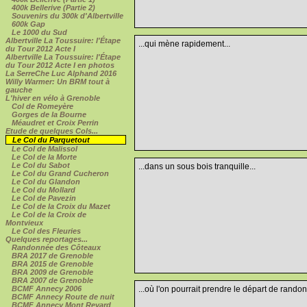
400k Bellerive (Partie 2)
Souvenirs du 300k d'Albertville
600k Gap
Le 1000 du Sud
Albertville La Toussuire: l'Étape
...qui mène rapidement...
du Tour 2012 Acte I
Albertville La Toussuire: l'Étape
du Tour 2012 Acte I en photos
La SerreChe Luc Alphand 2016
Willy Warmer: Un BRM tout à
gauche
L'hiver en vélo à Grenoble
Col de Romeyère
Gorges de la Bourne
Méaudret et Croix Perrin
Etude de quelques Cols...
Le Col du Parquetout
Le Col de Malissol
Le Col de la Morte
Le Col du Sabot
...dans un sous bois tranquille...
Le Col du Grand Cucheron
Le Col du Glandon
Le Col du Mollard
Le Col de Pavezin
Le Col de la Croix du Mazet
Le Col de la Croix de
Montvieux
Le Col des Fleuries
Quelques reportages...
Randonnée des Côteaux
BRA 2017 de Grenoble
BRA 2015 de Grenoble
BRA 2009 de Grenoble
BRA 2007 de Grenoble
BCMF Annecy 2006
...où l'on pourrait prendre le départ de rando
BCMF Annecy Route de nuit
BCMF Annecy Mont Revard