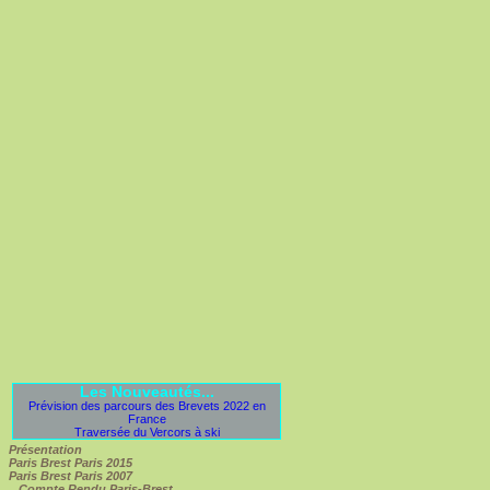
Les Nouveautés...
Prévision des parcours des Brevets 2022 en
France
Traversée du Vercors à ski
Présentation
Paris Brest Paris 2015
Paris Brest Paris 2007
Compte Rendu Paris-Brest